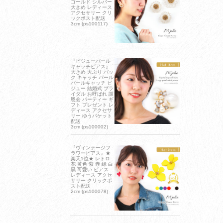
ゴールド シルバー
大きめ レディース
アクセサリー クリ
ックポスト配送
3cm (ps100117)
『ビジューパール
キャッチピアス』
大きめ 大ぶり バッ
ク キャッチ パール
パールキャッチ ビ
ジュー 結婚式 ブラ
イダル お呼ばれ 謝
恩会 パーティー ギ
フト プレゼント レ
ディース アクセサ
リー ゆうパケット
配送
3cm (ps100002)
『ヴィンテージフ
ラワーピアス』★
楽天1位★ レトロ
花 黄色 紫 赤 緑 白
黒 可愛い ピアス
レディース アクセ
サリー クリックポ
スト配送
2cm (ps100078)