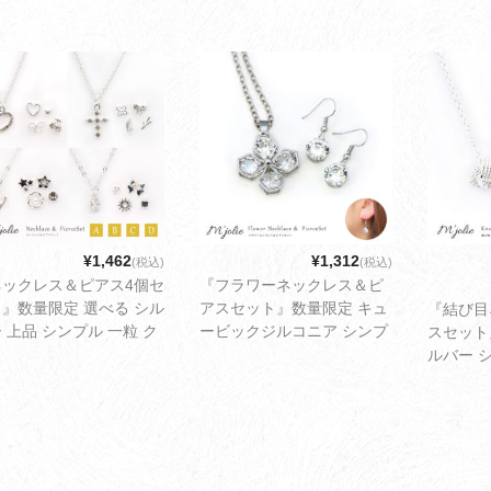
ーム シンプル デイリー
フト セット 小ぶり スタッ
属アレル
い レディース アクセサ
ド キュート ガーリー 可愛
一粒 ク
 ゆうパケット配送1cm
い レディース アクセサリー
ギフト 
ゆうパケット配送2cm
リー ゆ
¥1,462
¥1,312
(税込)
(税込)
ネックレス＆ピアス4個セ
『フラワーネックレス＆ピ
』数量限定 選べる シル
アスセット』数量限定 キュ
『結び目
 上品 シンプル 一粒 ク
ービックジルコニア シンプ
スセット
マス プレゼント ギフト
ル 一粒 パーティー クリス
ルバー 
ィース アクセサリー ゆ
マス プレゼント ギフト レ
スマス 
ケット配送2cm
ディース アクセサリー ゆう
レディー
パケット配送3cm
うパケッ