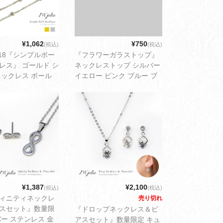
¥1,062
¥750
(税込)
(税込)
/18『シンプルボー
『フラワーガラストップ』
レス』 ゴールド シ
ネックレストップ シルバー
ネックレス ボール
イエロー ピンク ブルー ブ
ト 女性 シンプル
ルーグリーン ドライフラワ
レディース アクセサ
ー 花 ガラス玉 トップ 女性
うパケット配送1cm
シンプル 可愛い レディース
アクセサリー ゆうパケット
配送3cm
¥1,387
¥2,100
(税込)
(税込)
ィニティネックレ
売り切れ
スセット』数量限
『ドロップネックレス＆ピ
バー ステンレス 金
アスセット』数量限定 キュ