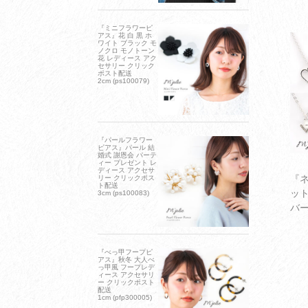
チャ
可愛
『ミニフラワーピ
アス』花 白 黒 ホ
リー
ワイト ブラック モ
ノクロ モノトーン
花 レディース アク
セサリー クリック
ポスト配送
2cm (ps100079)
『パールフラワー
ピアス』パール 結
婚式 謝恩会 パーテ
ィー プレゼント レ
ディース アクセサ
『
リー クリックポス
ト配送
ット
3cm (ps100083)
バー
リス
レデ
うパ
『べっ甲フープピ
アス』秋冬 大人べ
っ甲風 フープレデ
ィース アクセサリ
ー クリックポスト
配送
1cm (pfp300005)