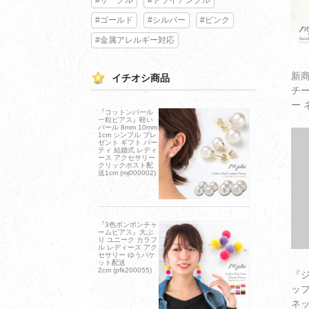
#ゴールド
#シルバー
#ピンク
#金属アレルギー対応
新商
イチオシ商品
チ
ー 
『コットンパール
ワー
一粒ピアス』軽い
パール 8mm 10mm
女性
1cm シンプル プレ
ゼント ギフト パー
ィー
ティ 結婚式 レディ
ース アクセサリー
ケッ
クリックポスト配
送1cm (mj000002)
『3色ポンポンチャ
ームピアス』大ぶ
り ユニーク カラフ
ル レディース アク
セサリー ゆうパケ
ット配送
2cm (pfk200055)
『
ップ
ネッ