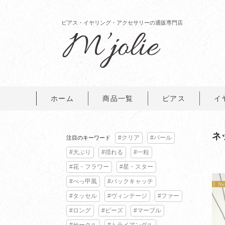
ピアス・イヤリング・アクセサリーの通販専門店
ホーム
商品一覧
ピアス
イ
ネ
#クリア
#パール
注目のキーワード
#大ぶり
#揺れる
#一粒
#花・フラワー
#星・スター
#べっ甲風
#バックキャッチ
#タッセル
#ヴィンテージ
#ファー
#ロング
#ビーズ
#マーブル
#サークル
#トライアングル