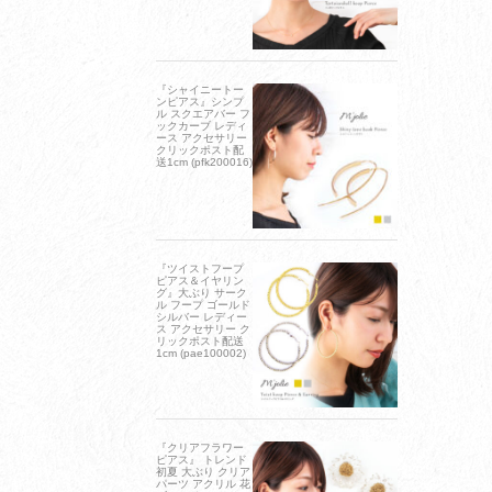
『シャイニートー
ンピアス』シンプ
ル スクエアバー フ
ックカーブ レディ
ース アクセサリー
クリックポスト配
送1cm (pfk200016)
『ツイストフープ
ピアス＆イヤリン
グ』大ぶり サーク
ル フープ ゴールド
シルバー レディー
ス アクセサリー ク
リックポスト配送
1cm (pae100002)
『クリアフラワー
ピアス』 トレンド
初夏 大ぶり クリア
パーツ アクリル 花