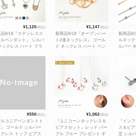
¥1,120
¥1,147
(税込)
(税込)
品8/18『ステンレスス
新商品8/18『オープンハー
新商品8
ールペンダント』 シルバ
ト2連ネックレス』 ゴール
ルネック
ネックレス ハート フラ
ド ネックレス ハート ペン
ルバー 
 花 ダイヤ ペンダント
ダント 女性 シンプル 可愛
ペンダン
 シンプル 可愛い レデ
い レディース アクセサリー
可愛い 
ス アクセサリー ゆうパ
ゆうパケット配送1cm
リー ゆ
ト配送1cm
¥550
¥1,062
(税込)
(税込)
ジルコニアペンダントト
『ユニコーンネックレス＆
『インフ
』 ゴールド シルバー
ピアスセット』レッド パー
ス＆ピア
クレス トップ ピアス
プル ブルー プレゼント ギ
定 シル