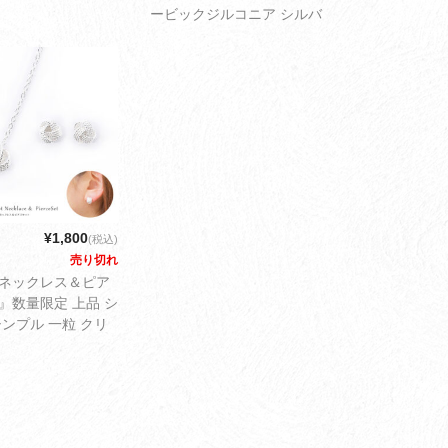
ギー対応 シンプル
ービックジルコニア シルバ
リスマス プレゼント
ー 上品 シンプル 一粒 クリ
レディース アクセサ
スマス プレゼント ギフト
うパケット配送3cm
レディース アクセサリー ゆ
うパケット配送3cm
¥1,800
(税込)
売り切れ
ネックレス＆ピア
』数量限定 上品 シ
シンプル 一粒 クリ
プレゼント ギフト
ス アクセサリー ゆ
ト配送3cm