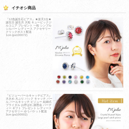
イチオシ商品
『12色誕生石ピアス』★楽天1位★
誕生日 誕生月 大粒 キュービックジ
ルコニア プレゼント 一粒 シンプル
シルバー レディース アクセサリー
クリックポスト配送
1cm (ps100072)
『ビジューパールキャッチピアス』
大きめ 大ぶり バック キャッチ パー
ル パールキャッチ ビジュー 結婚式
ブライダル お呼ばれ 謝恩会 パーテ
ィー ギフト プレゼント レディース
アクセサリー ゆうパケット配送
3cm (ps100002)