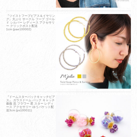
『ツイストフープピアス＆イヤリン
グ』大ぶり サークル フープ ゴール
ド シルバー レディース アクセサリ
ー クリックポスト配送
1cm (pae100002)
『ドームスターバックキャッチピア
ス』 ガラスドーム バック キャッチ
薔薇 花 フラワー 星 スター レディ
ース アクセサリー ゆうパケット配
送3cm (ps100011)