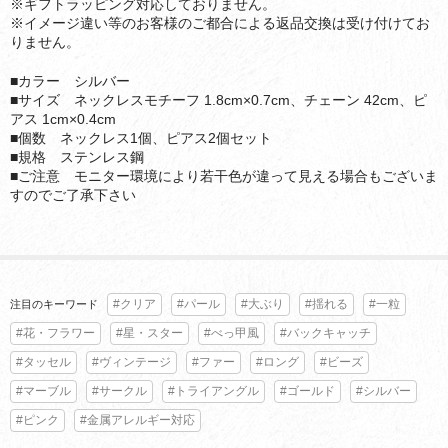
※ギフトラッピング対応しておりません。
※イメージ違い等のお客様のご都合による返品交換は受け付けてお
りません。
■カラー シルバー
■サイズ ネックレスモチーフ 1.8cm×0.7cm、チェーン 42cm、ピ
アス 1cm×0.4cm
■個数 ネックレス1個、ピアス2個セット
■規格 ステンレス鋼
■ご注意 モニター環境により若干色が違って見える場合もございま
すのでご了承下さい
#クリア
#パール
#大ぶり
#揺れる
#一粒
注目のキーワード
#花・フラワー
#星・スター
#べっ甲風
#バックキャッチ
#タッセル
#ヴィンテージ
#ファー
#ロング
#ビーズ
#マーブル
#サークル
#トライアングル
#ゴールド
#シルバー
#ピンク
#金属アレルギー対応