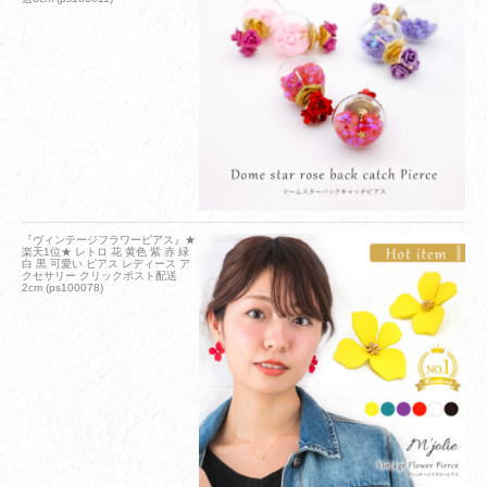
『ヴィンテージフラワーピアス』★
楽天1位★ レトロ 花 黄色 紫 赤 緑
白 黒 可愛い ピアス レディース ア
クセサリー クリックポスト配送
2cm (ps100078)