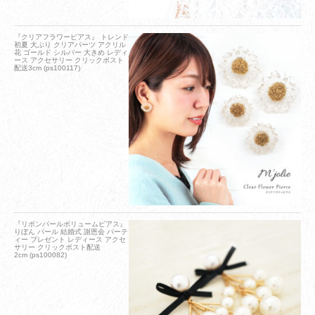
『クリアフラワーピアス』 トレンド
初夏 大ぶり クリアパーツ アクリル
花 ゴールド シルバー 大きめ レディ
ース アクセサリー クリックポスト
配送3cm (ps100117)
『リボンパールボリュームピアス』
りぼん パール 結婚式 謝恩会 パーテ
ィー プレゼント レディース アクセ
サリー クリックポスト配送
2cm (ps100082)