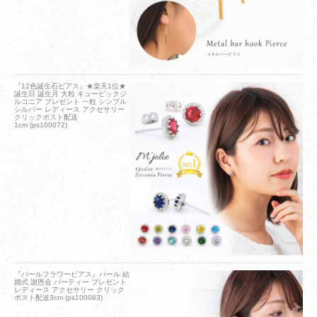
『12色誕生石ピアス』★楽天1位★
誕生日 誕生月 大粒 キュービックジ
ルコニア プレゼント 一粒 シンプル
シルバー レディース アクセサリー
クリックポスト配送
1cm (ps100072)
『パールフラワーピアス』パール 結
婚式 謝恩会 パーティー プレゼント
レディース アクセサリー クリック
ポスト配送3cm (ps100083)