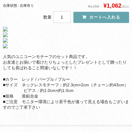
¥1,062
在庫状態 : 在庫有り
¥1,250
(税込)
数量
人気のユニコーンモチーフのセット商品です。
お友達とお揃いで着けたりちょっとしたプレゼントとして贈ったり
しても喜ばれること間違いなしです！！
■カラー レッド / パープル / ブルー
■サイズ ネックレスモチーフ：約2.3cm×2cm（チェーン約43cm）
ピアス：約1.0cm×約1.0cm
■規格 亜鉛合金
■ご注意 モニター環境により若干色が違って見える場合もございま
すのでご了承下さい