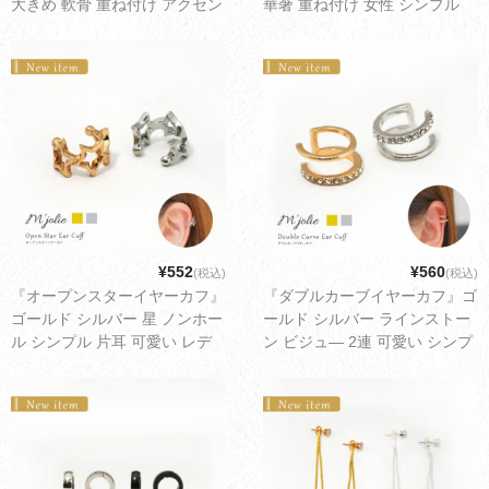
大きめ 軟骨 重ね付け アクセン
華奢 重ね付け 女性 シンプル
ト 男性 女性 シンプル 可愛い
デイリー 可愛い レディース ア
レディース アクセサリー ゆう
クセサリー ゆうパケット配送
パケット配送3cm
2cm
¥552
¥560
(税込)
(税込)
『オープンスターイヤーカフ』
『ダブルカーブイヤーカフ』ゴ
ゴールド シルバー 星 ノンホー
ールド シルバー ラインストー
ル シンプル 片耳 可愛い レデ
ン ビジュ― 2連 可愛い シンプ
ィース アクセサリー ゆうパケ
ル レディース アクセサリー ゆ
ット配送2cm
うパケット配送2cm