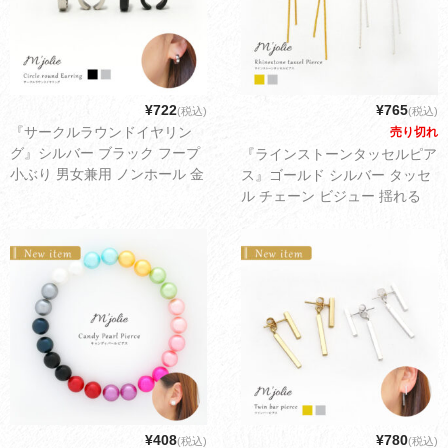
¥722
¥765
(税込)
(税込)
『サークルラウンドイヤリン
売り切れ
グ』シルバー ブラック フープ
『ラインストーンタッセルピア
小ぶり 男女兼用 ノンホール 金
ス』ゴールド シルバー タッセ
属アレルギー対応 ステンレス
ル チェーン ビジュー 揺れる
丈夫 可愛い レディース メンズ
ロング 可愛い レディース アク
アクセサリー ゆうパケット配
セサリー ゆうパケット配送
送2cm
3cm
¥408
¥780
(税込)
(税込)