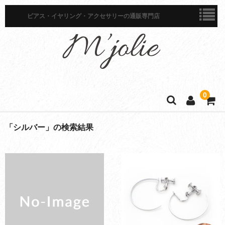
ピアス・イヤリング・アクセサリーの通販専門店
0
ホーム
「
シルバー
」の検索結果
商品一覧
ピアス
イヤリング
イヤーカフ