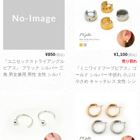
¥850
¥1,100
(税込)
(税込)
『ユニセックストライアングル
売り切れ
ピアス』 ブラック シルバー 三
『ミニワイドフープピアス』ゴ
角 男女兼用 男性 女性 シルバ
ールド シルバー 中折れ 小ぶり
ー925 アレルギー対応 シンプ
小さめ キャッチレス 女性 シン
ル デイリー 可愛い レディース
プル デイリー 可愛い レディー
アクセサリー ゆうパケット配
ス アクセサリー ゆうパケット
送1cm
配送2cm