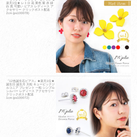
楽天1位★ レトロ 花 黄色 紫 赤 緑
白 黒 可愛い ピアス レディース ア
クセサリー クリックポスト配送
2cm (ps100078)
『12色誕生石ピアス』★楽天1位★
誕生日 誕生月 大粒 キュービックジ
ルコニア プレゼント 一粒 シンプル
シルバー レディース アクセサリー
クリックポスト配送
1cm (ps100072)