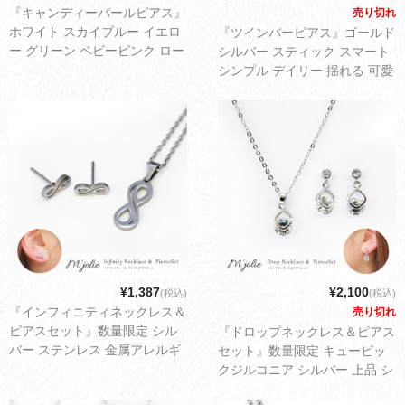
『キャンディーパールピアス』
売り切れ
ホワイト スカイブルー イエロ
『ツインバーピアス』ゴールド
ー グリーン ベビーピンク ロー
シルバー スティック スマート
ズピンク ショッキングピンク
シンプル デイリー 揺れる 可愛
パープル レッド シルバー ネイ
い レディース アクセサリー ゆ
ビー ブラック 小さめ シンプル
うパケット配送3cm
スタッド 可愛い レディース ア
クセサリー ゆうパケット配送
3cm
¥1,387
¥2,100
(税込)
(税込)
『インフィニティネックレス＆
売り切れ
ピアスセット』数量限定 シル
『ドロップネックレス＆ピアス
バー ステンレス 金属アレルギ
セット』数量限定 キュービッ
ー対応 シンプル 一粒 クリスマ
クジルコニア シルバー 上品 シ
ス プレゼント ギフト レディー
ンプル 一粒 クリスマス プレゼ