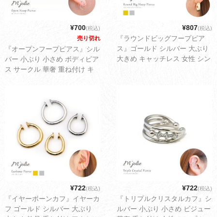
¥700
¥807
(税込)
(税込)
『ラウンドビッグフープピア
売り切れ
ス』ゴールド シルバー 大ぶり
『オープンフープピアス』シル
大きめ キャッチレス 女性 シン
バー 小ぶり 小さめ ボディピア
プル 可愛い レディース アクセ
ス サークル 華奢 重ね付け キ
サリー ゆうパケット配送3cm
ャッチレス 男性 女性 シンプル
デイリー 可愛い レディース ア
クセサリー ゆうパケット配送
1cm
¥722
¥722
(税込)
(税込)
『イヤーボーンカフ』イヤーカ
『トリプルクリスタルカフ』シ
フ ゴールド シルバー 大ぶり
ルバー 小ぶり 小さめ ビジュー