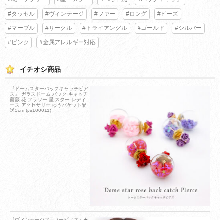
#タッセル
#ヴィンテージ
#ファー
#ロング
#ビーズ
#マーブル
#サークル
#トライアングル
#ゴールド
#シルバー
#ピンク
#金属アレルギー対応
イチオシ商品
『ドームスターバックキャッチピア
ス』 ガラスドーム バック キャッチ
薔薇 花 フラワー 星 スター レディ
ース アクセサリー ゆうパケット配
送3cm (ps100011)
『ヴィンテージフラワーピアス』★