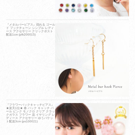
『メタルバーピアス』揺れる ゴール
ド フックチェーン シンプル レディ
ース アクセサリー クリックポスト
配送1cm (pfk200015)
『フラワーバックキャッチピアス』
★楽天1位★ 春 バック キャッチ パ
ール ピンク モノクロ クリア クラッ
クガラス フラワー 花 イヤリング レ
ディース アクセサリー ゆうパケッ
ト配送3cm (ps100021)