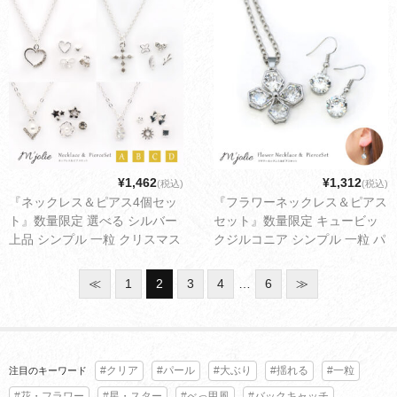
ス アクセサリー ゆうパケット
ント ギフト レディース アクセ
配送3cm
サリー ゆうパケット配送3cm
¥1,462
¥1,312
(税込)
(税込)
『ネックレス＆ピアス4個セッ
『フラワーネックレス＆ピアス
ト』数量限定 選べる シルバー
セット』数量限定 キュービッ
上品 シンプル 一粒 クリスマス
クジルコニア シンプル 一粒 パ
プレゼント ギフト レディース
ーティー クリスマス プレゼン
アクセサリー ゆうパケット配
ト ギフト レディース アクセサ
≪
1
2
3
4
…
6
≫
送2cm
リー ゆうパケット配送3cm
#クリア
#パール
#大ぶり
#揺れる
#一粒
注目のキーワード
#花・フラワー
#星・スター
#べっ甲風
#バックキャッチ