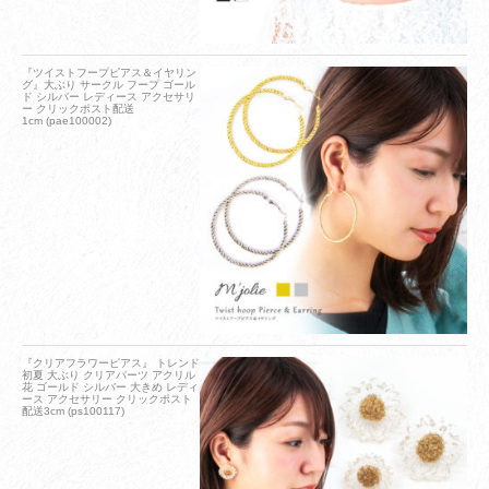
『ツイストフープピアス＆イヤリン
グ』大ぶり サークル フープ ゴール
ド シルバー レディース アクセサリ
ー クリックポスト配送
1cm (pae100002)
『クリアフラワーピアス』 トレンド
初夏 大ぶり クリアパーツ アクリル
花 ゴールド シルバー 大きめ レディ
ース アクセサリー クリックポスト
配送3cm (ps100117)