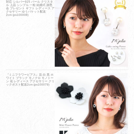
対応 シルバー925 パール クリスタ
ル 上品 シンプル 一粒 結婚式 謝恩
会 プレゼント ギフト レディース ア
クセサリー ゆうパケット配送
2cm (ps100008)
『ミニフラワーピアス』花 白 黒 ホ
ワイト ブラック モノクロ モノトー
ン 花 レディース アクセサリー クリ
ックポスト配送2cm (ps100079)