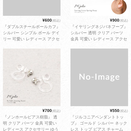
お買い物ガイド
会社概要
¥600
¥900
(税込)
(税込)
『ダブルスチールボールカフ』
『イヤリングネジバネフープ』
お問い合わせ
シルバー シンプル ボール デイ
シルバー 透明 クリア パーツ
リー 可愛い レディース アクセ
金具 可愛い レディース アクセ
採用情報
サリー ゆうパケット配送3cm
サリー ゆうパケット配送1cm
¥700
¥550
(税込)
(税込)
『ノンホールピアス樹脂』 透
『ジルコニアペンダントトッ
明 クリア パーツ 金具 可愛い
プ』 ゴールド シルバー ネック
レディース アクセサリー ゆう
レス トップ ピアス チャーム