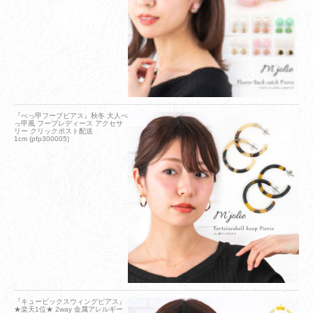
『べっ甲フープピアス』秋冬 大人べ
っ甲風 フープレディース アクセサ
リー クリックポスト配送
1cm (pfp300005)
『キュービックスウィングピアス』
★楽天1位★ 2way 金属アレルギー