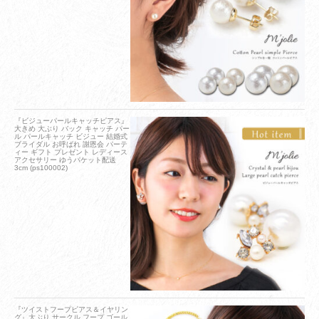
『ビジューパールキャッチピアス』
大きめ 大ぶり バック キャッチ パー
ル パールキャッチ ビジュー 結婚式
ブライダル お呼ばれ 謝恩会 パーテ
ィー ギフト プレゼント レディース
アクセサリー ゆうパケット配送
3cm (ps100002)
『ツイストフープピアス＆イヤリン
グ』大ぶり サークル フープ ゴール