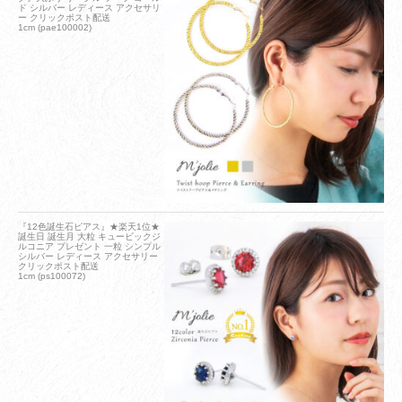
ド シルバー レディース アクセサリ
ー クリックポスト配送
1cm (pae100002)
『12色誕生石ピアス』★楽天1位★
誕生日 誕生月 大粒 キュービックジ
ルコニア プレゼント 一粒 シンプル
シルバー レディース アクセサリー
クリックポスト配送
1cm (ps100072)