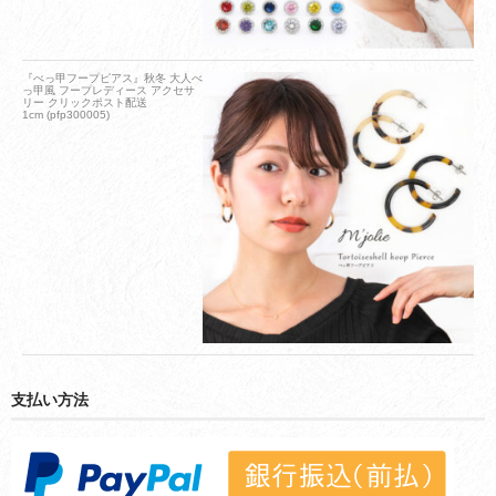
『べっ甲フープピアス』秋冬 大人べ
っ甲風 フープレディース アクセサ
リー クリックポスト配送
1cm (pfp300005)
支払い方法