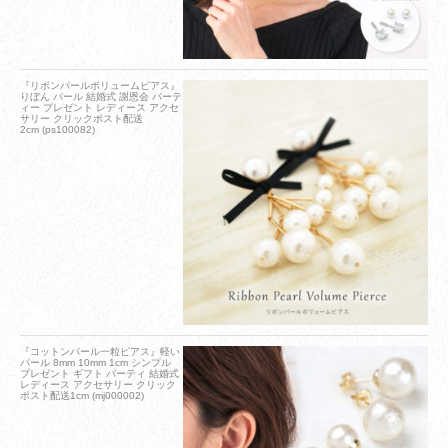
『リボンパールボリュームピアス』
りぼん パール 結婚式 謝恩会 パーテ
ィー プレゼント レディース アクセ
サリー クリックポスト配送
2cm (ps100082)
『コットンパール一粒ピアス』軽い
パール 8mm 10mm 1cm シンプル
プレゼント ギフト パーティ 結婚式
レディース アクセサリー クリック
ポスト配送1cm (mj000002)