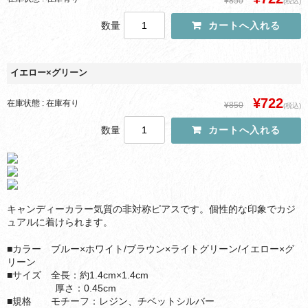
¥850
(税込)
数量
イエロー×グリーン
¥722
在庫状態 : 在庫有り
¥850
(税込)
数量
キャンディーカラー気質の非対称ピアスです。個性的な印象でカジ
ュアルに着けられます。
■カラー ブルー×ホワイト/ブラウン×ライトグリーン/イエロー×グ
リーン
■サイズ 全長：約1.4cm×1.4cm
厚さ：0.45cm
■規格 モチーフ：レジン、チベットシルバー