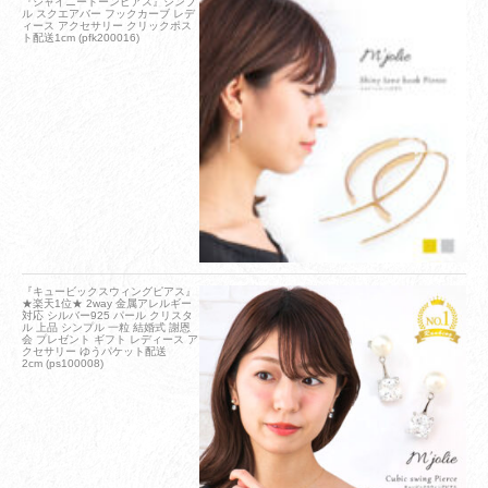
『シャイニートーンピアス』シンプ
ル スクエアバー フックカーブ レデ
ィース アクセサリー クリックポス
ト配送1cm (pfk200016)
『キュービックスウィングピアス』
★楽天1位★ 2way 金属アレルギー
対応 シルバー925 パール クリスタ
ル 上品 シンプル 一粒 結婚式 謝恩
会 プレゼント ギフト レディース ア
クセサリー ゆうパケット配送
2cm (ps100008)