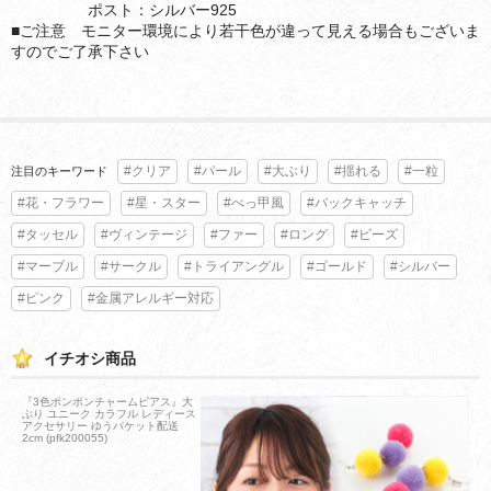
ポスト：シルバー925
■ご注意 モニター環境により若干色が違って見える場合もございま
すのでご了承下さい
#クリア
#パール
#大ぶり
#揺れる
#一粒
注目のキーワード
#花・フラワー
#星・スター
#べっ甲風
#バックキャッチ
#タッセル
#ヴィンテージ
#ファー
#ロング
#ビーズ
#マーブル
#サークル
#トライアングル
#ゴールド
#シルバー
#ピンク
#金属アレルギー対応
イチオシ商品
『3色ポンポンチャームピアス』大
ぶり ユニーク カラフル レディース
アクセサリー ゆうパケット配送
2cm (pfk200055)