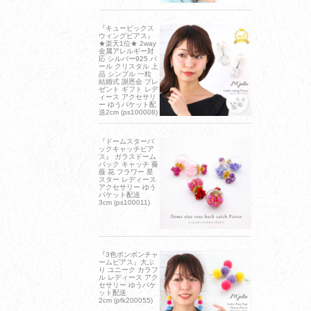
『キュービックス
ウィングピアス』
★楽天1位★ 2way
金属アレルギー対
応 シルバー925 パ
ール クリスタル 上
品 シンプル 一粒
結婚式 謝恩会 プレ
ゼント ギフト レデ
ィース アクセサリ
ー ゆうパケット配
送2cm (ps100008)
『ドームスターバ
ックキャッチピア
ス』 ガラスドーム
バック キャッチ 薔
薇 花 フラワー 星
スター レディース
アクセサリー ゆう
パケット配送
3cm (ps100011)
『3色ポンポンチャ
ームピアス』大ぶ
り ユニーク カラフ
ル レディース アク
セサリー ゆうパケ
ット配送
2cm (pfk200055)