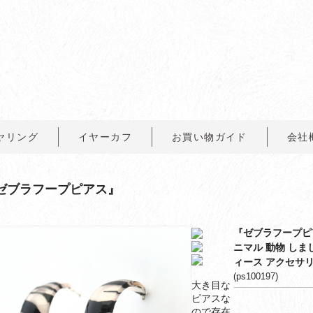
ヤリング
イヤーカフ
お買い物ガイド
会社
ゼブラフープピアス』
『ゼブラフープピア
ニマル 動物 しま
ィース アクセサリ
(ps100197)
大き目な
ピアスな
ので存在