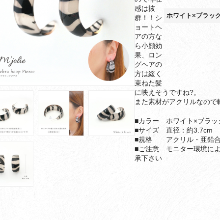
感は抜
ホワイト×ブラッ
群！！シ
ョートヘ
アの方な
ら小顔効
果、ロン
グヘアの
方は緩く
束ねた髪
に映えそうですね?。
また素材がアクリルなので
■カラー ホワイト×ブラッ
■サイズ 直径：約3.7cm
■規格 アクリル・亜鉛
■ご注意 モニター環境に
承下さい