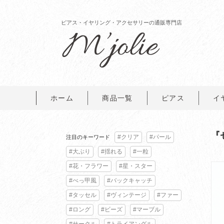
ピアス・イヤリング・アクセサリーの通販専門店
ホーム
商品一覧
ピアス
イ
『
#クリア
#パール
注目のキーワード
#大ぶり
#揺れる
#一粒
#花・フラワー
#星・スター
#べっ甲風
#バックキャッチ
#タッセル
#ヴィンテージ
#ファー
#ロング
#ビーズ
#マーブル
#サークル
#トライアングル