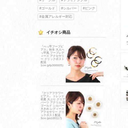
#ゴールド
#シルバー
#ピンク
#金属アレルギー対応
イチオシ商品
『べっ甲フープピ
アス』秋冬 大人べ
っ甲風 フープレデ
ィース アクセサリ
ー クリックポスト
配送
1cm (pfp300005)
『クリアフラワー
ピアス』 トレンド
初夏 大ぶり クリア
パーツ アクリル 花
ゴールド シルバー
大きめ レディース
アクセサリー クリ
ックポスト配送
3cm (ps100117)