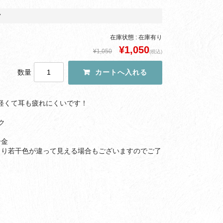
ク
在庫状態 : 在庫有り
¥1,050
¥1,050
(税込)
数量
軽くて耳も疲れにくいです！
ク
合金
より若干色が違って見える場合もございますのでご了