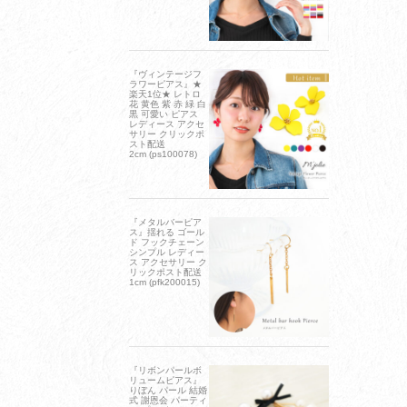
『ヴィンテージフ
ラワーピアス』★
楽天1位★ レトロ
花 黄色 紫 赤 緑 白
黒 可愛い ピアス
レディース アクセ
サリー クリックポ
スト配送
2cm (ps100078)
『メタルバーピア
ス』揺れる ゴール
ド フックチェーン
シンプル レディー
ス アクセサリー ク
リックポスト配送
1cm (pfk200015)
『リボンパールボ
リュームピアス』
りぼん パール 結婚
式 謝恩会 パーティ