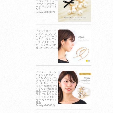
ー プレゼント レデ
ィース アクセサリ
ー クリックポスト
配送
2cm (ps100082)
『シャイニートー
ンピアス』シンプ
ル スクエアバー フ
ックカーブ レディ
ース アクセサリー
クリックポスト配
送1cm (pfk200016)
『ビジューパール
キャッチピアス』
大きめ 大ぶり バッ
ク キャッチ パール
パールキャッチ ビ
ジュー 結婚式 ブラ
イダル お呼ばれ 謝
恩会 パーティー ギ
フト プレゼント レ
ディース アクセサ
リー ゆうパケット
配送
3cm (ps100002)