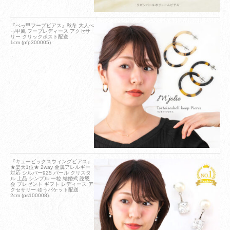
『べっ甲フープピアス』秋冬 大人べ
っ甲風 フープレディース アクセサ
リー クリックポスト配送
1cm (pfp300005)
『キュービックスウィングピアス』
★楽天1位★ 2way 金属アレルギー
対応 シルバー925 パール クリスタ
ル 上品 シンプル 一粒 結婚式 謝恩
会 プレゼント ギフト レディース ア
クセサリー ゆうパケット配送
2cm (ps100008)