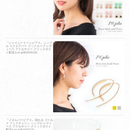
『シャイニートーンピアス』シンプ
ル スクエアバー フックカーブ レデ
ィース アクセサリー クリックポス
ト配送1cm (pfk200016)
『メタルバーピアス』揺れる ゴール
ド フックチェーン シンプル レディ
ース アクセサリー クリックポスト
配送1cm (pfk200015)