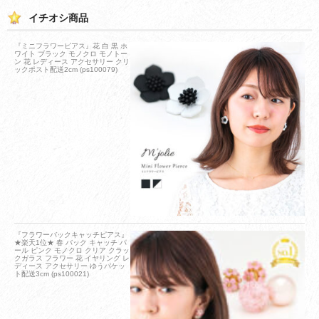
イチオシ商品
『ミニフラワーピアス』花 白 黒 ホ
ワイト ブラック モノクロ モノトー
ン 花 レディース アクセサリー クリ
ックポスト配送2cm (ps100079)
『フラワーバックキャッチピアス』
★楽天1位★ 春 バック キャッチ パ
ール ピンク モノクロ クリア クラッ
クガラス フラワー 花 イヤリング レ
ディース アクセサリー ゆうパケッ
ト配送3cm (ps100021)