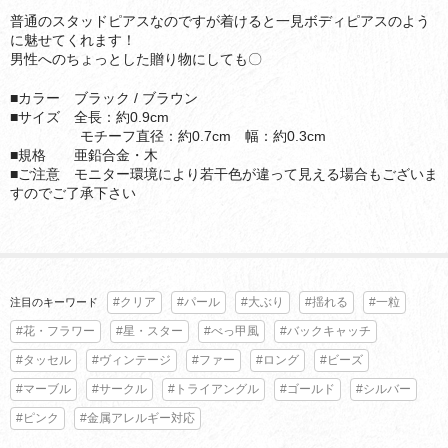
普通のスタッドピアスなのですが着けると一見ボディピアスのよう
に魅せてくれます！
男性へのちょっとした贈り物にしても〇
■カラー ブラック / ブラウン
■サイズ 全長：約0.9cm
モチーフ直径：約0.7cm 幅：約0.3cm
■規格 亜鉛合金・木
■ご注意 モニター環境により若干色が違って見える場合もございま
すのでご了承下さい
#クリア
#パール
#大ぶり
#揺れる
#一粒
注目のキーワード
#花・フラワー
#星・スター
#べっ甲風
#バックキャッチ
#タッセル
#ヴィンテージ
#ファー
#ロング
#ビーズ
#マーブル
#サークル
#トライアングル
#ゴールド
#シルバー
#ピンク
#金属アレルギー対応