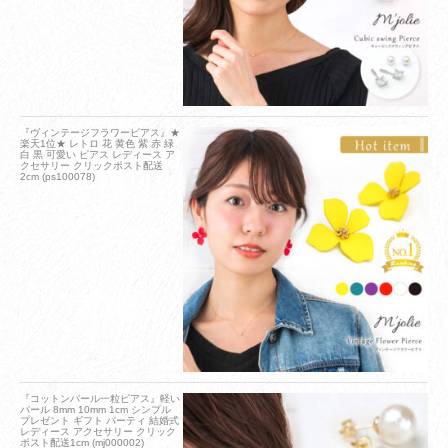
『ヴィンテージフラワーピアス』★
楽天1位★ レトロ 花 黄色 紫 赤 緑
白 黒 可愛い ピアス レディース ア
クセサリー クリックポスト配送
2cm (ps100078)
『コットンパール一粒ピアス』軽い
パール 8mm 10mm 1cm シンプル
プレゼント ギフト パーティ 結婚式
レディース アクセサリー クリック
ポスト配送1cm (mj000002)