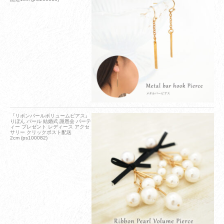
『リボンパールボリュームピアス』
りぼん パール 結婚式 謝恩会 パーテ
ィー プレゼント レディース アクセ
サリー クリックポスト配送
2cm (ps100082)