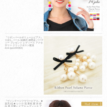
『リボンパールボリュームピアス』
りぼん パール 結婚式 謝恩会 パーテ
ィー プレゼント レディース アクセ
サリー クリックポスト配送
2cm (ps100082)
『ヴィンテージフラワーピアス』★
楽天1位★ レトロ 花 黄色 紫 赤 緑
白 黒 可愛い ピアス レディース ア