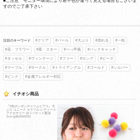
■ご注意 モニター環境により若干色が違って見える場合もございま
すのでご了承下さい
#クリア
#パール
#大ぶり
#揺れる
#一粒
注目のキーワード
#花・フラワー
#星・スター
#べっ甲風
#バックキャッチ
#タッセル
#ヴィンテージ
#ファー
#ロング
#ビーズ
#マーブル
#サークル
#トライアングル
#ゴールド
#シルバー
#ピンク
#金属アレルギー対応
イチオシ商品
『3色ポンポンチャームピアス』大
ぶり ユニーク カラフル レディース
アクセサリー ゆうパケット配送
2cm (pfk200055)