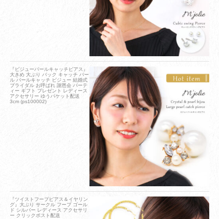
『ビジューパールキャッチピアス』
大きめ 大ぶり バック キャッチ パー
ル パールキャッチ ビジュー 結婚式
ブライダル お呼ばれ 謝恩会 パーテ
ィー ギフト プレゼント レディース
アクセサリー ゆうパケット配送
3cm (ps100002)
『ツイストフープピアス＆イヤリン
グ』大ぶり サークル フープ ゴール
ド シルバー レディース アクセサリ
ー クリックポスト配送