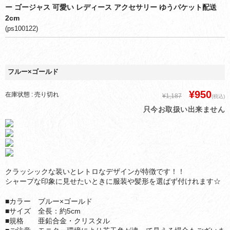
ー ゴージャス 可愛い レディース アクセサリー ゆうパケット配送
2cm
(ps100122)
フルー×ゴールド
¥950
在庫状態 : 売り切れ
¥1,187
(税込)
只今お取扱い出来ません
クラッシックな装いとレトロなデザインが特徴です！！
シャープな印象に見せたいときに服装や髪形を選ばず付けれます☆
■カラー ブルー×ゴールド
■サイズ 全長：約5cm
■規格 亜鉛合金・クリスタル