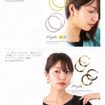
1cm (pae100002)
『べっ甲フープピアス』秋冬 大人べ
っ甲風 フープレディース アクセサ
リー クリックポスト配送
1cm (pfp300005)