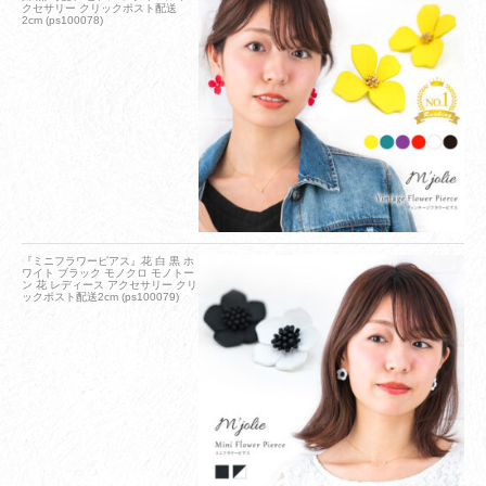
クセサリー クリックポスト配送
2cm (ps100078)
『ミニフラワーピアス』花 白 黒 ホ
ワイト ブラック モノクロ モノトー
ン 花 レディース アクセサリー クリ
ックポスト配送2cm (ps100079)