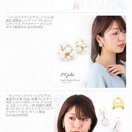
『パールフラワーピアス』パール 結
婚式 謝恩会 パーティー プレゼント
レディース アクセサリー クリック
ポスト配送3cm (ps100083)
『キュービックスウィングピアス』
★楽天1位★ 2way 金属アレルギー
対応 シルバー925 パール クリスタ
ル 上品 シンプル 一粒 結婚式 謝恩
会 プレゼント ギフト レディース ア
クセサリー ゆうパケット配送
2cm (ps100008)