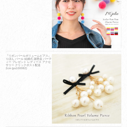
『リボンパールボリュームピアス』
りぼん パール 結婚式 謝恩会 パーテ
ィー プレゼント レディース アクセ
サリー クリックポスト配送
2cm (ps100082)