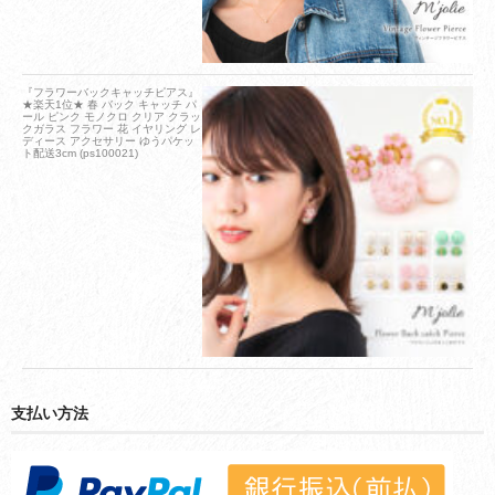
『フラワーバックキャッチピアス』
★楽天1位★ 春 バック キャッチ パ
ール ピンク モノクロ クリア クラッ
クガラス フラワー 花 イヤリング レ
ディース アクセサリー ゆうパケッ
ト配送3cm (ps100021)
支払い方法