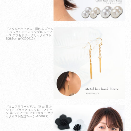
『メタルバーピアス』揺れる ゴール
ド フックチェーン シンプル レディ
ース アクセサリー クリックポスト
配送1cm (pfk200015)
『ミニフラワーピアス』花 白 黒 ホ
ワイト ブラック モノクロ モノトー
ン 花 レディース アクセサリー クリ
ックポスト配送2cm (ps100079)