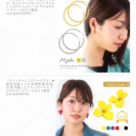
グ』大ぶり サークル フープ ゴール
ド シルバー レディース アクセサリ
ー クリックポスト配送
1cm (pae100002)
『ヴィンテージフラワーピアス』★
楽天1位★ レトロ 花 黄色 紫 赤 緑
白 黒 可愛い ピアス レディース ア
クセサリー クリックポスト配送
2cm (ps100078)