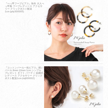
『べっ甲フープピアス』秋冬 大人べ
っ甲風 フープレディース アクセサ
リー クリックポスト配送
1cm (pfp300005)
『コットンパール一粒ピアス』軽い
パール 8mm 10mm 1cm シンプル
プレゼント ギフト パーティ 結婚式
レディース アクセサリー クリック
ポスト配送1cm (mj000002)