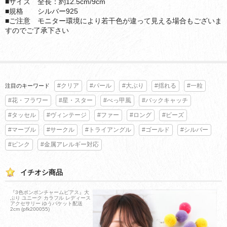
■サイズ 全長：約12.5cm/9cm
■規格 シルバー925
■ご注意 モニター環境により若干色が違って見える場合もございま
すのでご了承下さい
#クリア
#パール
#大ぶり
#揺れる
#一粒
注目のキーワード
#花・フラワー
#星・スター
#べっ甲風
#バックキャッチ
#タッセル
#ヴィンテージ
#ファー
#ロング
#ビーズ
#マーブル
#サークル
#トライアングル
#ゴールド
#シルバー
#ピンク
#金属アレルギー対応
イチオシ商品
『3色ポンポンチャームピアス』大
ぶり ユニーク カラフル レディース
アクセサリー ゆうパケット配送
2cm (pfk200055)