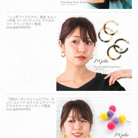
『べっ甲フープピアス』秋冬 大人べ
っ甲風 フープレディース アクセサ
リー クリックポスト配送
1cm (pfp300005)
『3色ポンポンチャームピアス』大
ぶり ユニーク カラフル レディース
アクセサリー ゆうパケット配送
2cm (pfk200055)