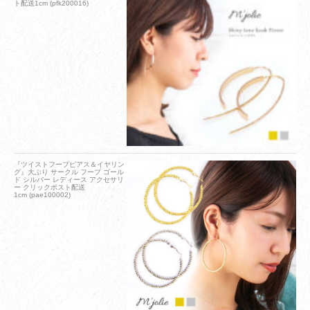
ト配送1cm (pfk200016)
『ツイストフープピアス＆イヤリン
グ』大ぶり サークル フープ ゴール
ド シルバー レディース アクセサリ
ー クリックポスト配送
1cm (pae100002)