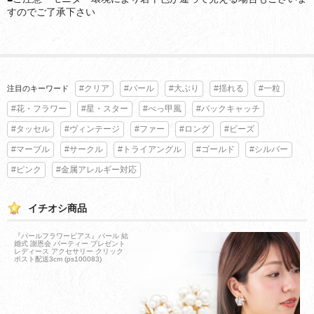
すのでご了承下さい
#クリア
#パール
#大ぶり
#揺れる
#一粒
注目のキーワード
#花・フラワー
#星・スター
#べっ甲風
#バックキャッチ
#タッセル
#ヴィンテージ
#ファー
#ロング
#ビーズ
#マーブル
#サークル
#トライアングル
#ゴールド
#シルバー
#ピンク
#金属アレルギー対応
イチオシ商品
『パールフラワーピアス』パール 結
婚式 謝恩会 パーティー プレゼント
レディース アクセサリー クリック
ポスト配送3cm (ps100083)