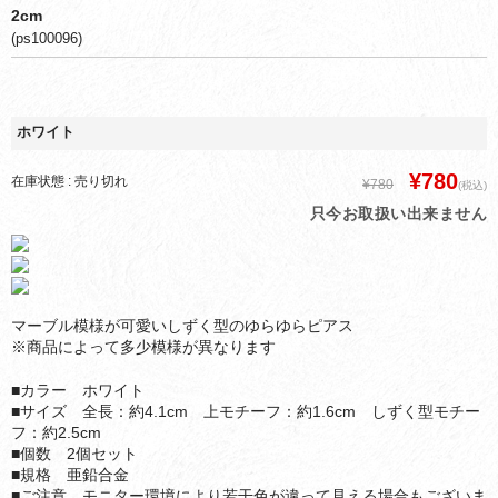
2cm
(ps100096)
ホワイト
¥780
在庫状態 : 売り切れ
¥780
(税込)
只今お取扱い出来ません
マーブル模様が可愛いしずく型のゆらゆらピアス
※商品によって多少模様が異なります
■カラー ホワイト
■サイズ 全長：約4.1cm 上モチーフ：約1.6cm しずく型モチー
フ：約2.5cm
■個数 2個セット
■規格 亜鉛合金
■ご注意 モニター環境により若干色が違って見える場合もございま