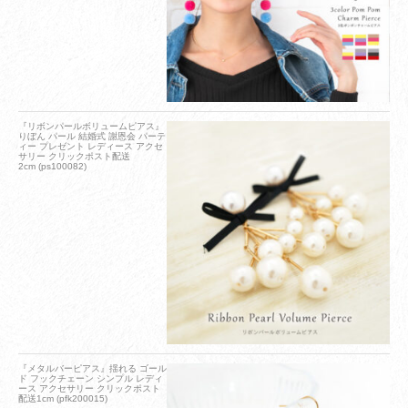
『リボンパールボリュームピアス』
りぼん パール 結婚式 謝恩会 パーテ
ィー プレゼント レディース アクセ
サリー クリックポスト配送
2cm (ps100082)
『メタルバーピアス』揺れる ゴール
ド フックチェーン シンプル レディ
ース アクセサリー クリックポスト
配送1cm (pfk200015)