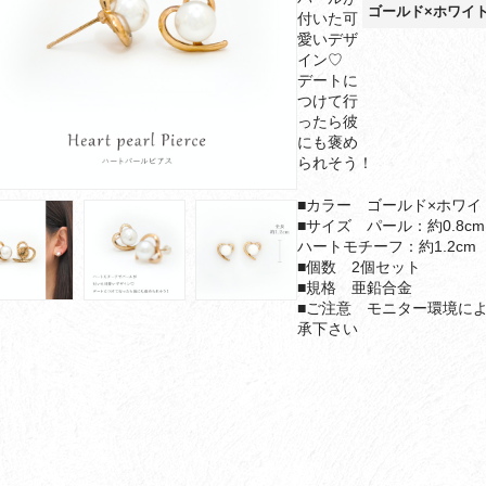
ゴールド×ホワイ
付いた可
愛いデザ
イン♡
デートに
つけて行
ったら彼
にも褒め
られそう！
■カラー ゴールド×ホワイ
■サイズ パール：約0.8cm
ハートモチーフ：約1.2cm
■個数 2個セット
■規格 亜鉛合金
■ご注意 モニター環境に
承下さい