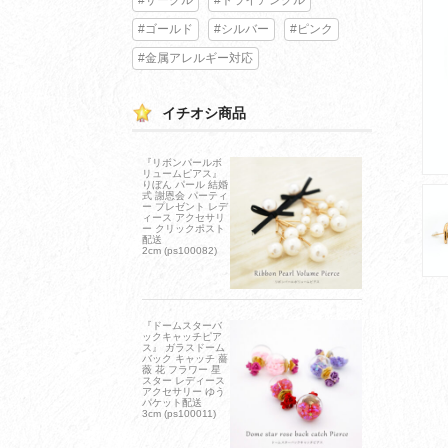
#ゴールド
#シルバー
#ピンク
#金属アレルギー対応
イチオシ商品
『リボンパールボ
リュームピアス』
りぼん パール 結婚
式 謝恩会 パーティ
ー プレゼント レデ
ィース アクセサリ
ー クリックポスト
配送
2cm (ps100082)
『ドームスターバ
ックキャッチピア
ス』 ガラスドーム
バック キャッチ 薔
薇 花 フラワー 星
スター レディース
アクセサリー ゆう
パケット配送
3cm (ps100011)