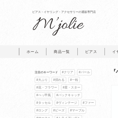
ピアス・イヤリング・アクセサリーの通販専門店
ホーム
商品一覧
ピアス
イ
『
#クリア
#パール
注目のキーワード
#大ぶり
#揺れる
#一粒
#花・フラワー
#星・スター
#べっ甲風
#バックキャッチ
#タッセル
#ヴィンテージ
#ファー
#ロング
#ビーズ
#マーブル
#サークル
#トライアングル