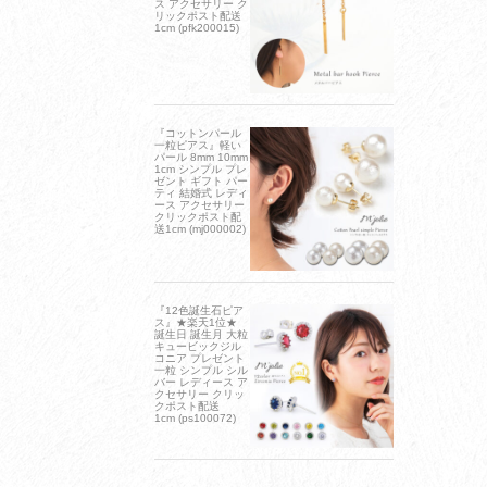
ス アクセサリー ク
リックポスト配送
1cm (pfk200015)
『コットンパール
一粒ピアス』軽い
パール 8mm 10mm
1cm シンプル プレ
ゼント ギフト パー
ティ 結婚式 レディ
ース アクセサリー
クリックポスト配
送1cm (mj000002)
『12色誕生石ピア
ス』★楽天1位★
誕生日 誕生月 大粒
キュービックジル
コニア プレゼント
一粒 シンプル シル
バー レディース ア
クセサリー クリッ
クポスト配送
1cm (ps100072)