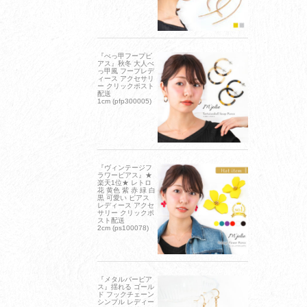
『べっ甲フープピ
アス』秋冬 大人べ
っ甲風 フープレデ
ィース アクセサリ
ー クリックポスト
配送
1cm (pfp300005)
『ヴィンテージフ
ラワーピアス』★
楽天1位★ レトロ
花 黄色 紫 赤 緑 白
黒 可愛い ピアス
レディース アクセ
サリー クリックポ
スト配送
2cm (ps100078)
『メタルバーピア
ス』揺れる ゴール
ド フックチェーン
シンプル レディー