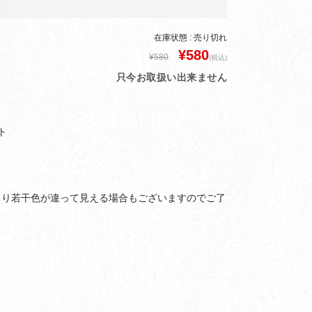
ト
在庫状態 : 売り切れ
¥580
¥580
(税込)
只今お取扱い出来ません
ト
より若干色が違って見える場合もございますのでご了