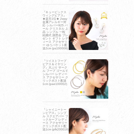
『キュービックス
ウィングピアス』
★楽天1位★ 2way
金属アレルギー対
応 シルバー925 パ
ール クリスタル 上
品 シンプル 一粒
結婚式 謝恩会 プレ
ゼント ギフト レデ
ィース アクセサリ
ー ゆうパケット配
送2cm (ps100008)
『ツイストフープ
ピアス＆イヤリン
グ』大ぶり サーク
ル フープ ゴールド
シルバー レディー
ス アクセサリー ク
リックポスト配送
1cm (pae100002)
『シャイニートー
ンピアス』シンプ
ル スクエアバー フ
ックカーブ レディ
ース アクセサリー
クリックポスト配
送1cm (pfk200016)