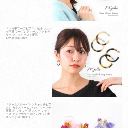
『べっ甲フープピアス』秋冬 大人べ
っ甲風 フープレディース アクセサ
リー クリックポスト配送
1cm (pfp300005)
『ドームスターバックキャッチピア
ス』 ガラスドーム バック キャッチ
薔薇 花 フラワー 星 スター レディ
ース アクセサリー ゆうパケット配
送3cm (ps100011)