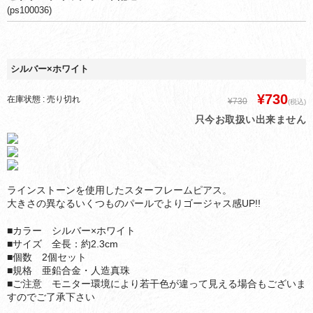
(ps100036)
シルバー×ホワイト
¥730
在庫状態 : 売り切れ
¥730
(税込)
只今お取扱い出来ません
ラインストーンを使用したスターフレームピアス。
大きさの異なるいくつものパールでよりゴージャス感UP!!
■カラー シルバー×ホワイト
■サイズ 全長：約2.3cm
■個数 2個セット
■規格 亜鉛合金・人造真珠
■ご注意 モニター環境により若干色が違って見える場合もございま
すのでご了承下さい