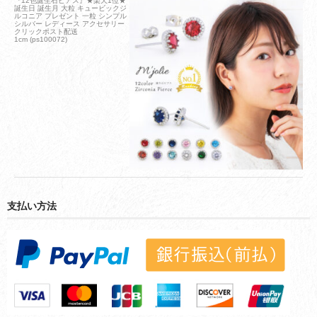
『12色誕生石ピアス』★楽天1位★
誕生日 誕生月 大粒 キュービックジ
ルコニア プレゼント 一粒 シンプル
シルバー レディース アクセサリー
クリックポスト配送
1cm (ps100072)
支払い方法