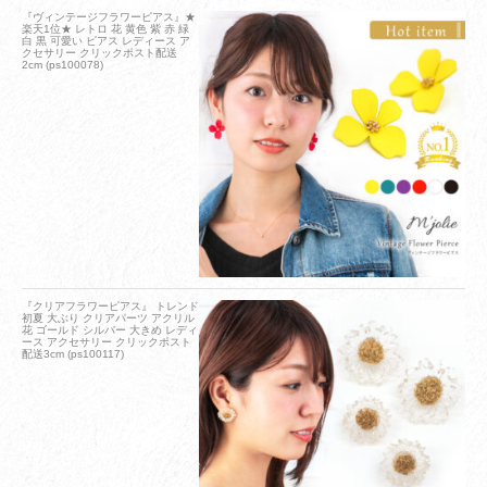
『ヴィンテージフラワーピアス』★
楽天1位★ レトロ 花 黄色 紫 赤 緑
白 黒 可愛い ピアス レディース ア
クセサリー クリックポスト配送
2cm (ps100078)
『クリアフラワーピアス』 トレンド
初夏 大ぶり クリアパーツ アクリル
花 ゴールド シルバー 大きめ レディ
ース アクセサリー クリックポスト
配送3cm (ps100117)