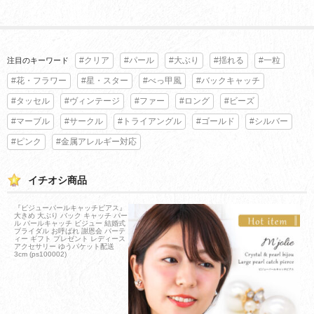
#クリア
#パール
#大ぶり
#揺れる
#一粒
注目のキーワード
#花・フラワー
#星・スター
#べっ甲風
#バックキャッチ
#タッセル
#ヴィンテージ
#ファー
#ロング
#ビーズ
#マーブル
#サークル
#トライアングル
#ゴールド
#シルバー
#ピンク
#金属アレルギー対応
イチオシ商品
『ビジューパールキャッチピアス』
大きめ 大ぶり バック キャッチ パー
ル パールキャッチ ビジュー 結婚式
ブライダル お呼ばれ 謝恩会 パーテ
ィー ギフト プレゼント レディース
アクセサリー ゆうパケット配送
3cm (ps100002)