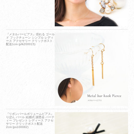
『メタルバーピアス』揺れる ゴール
ド フックチェーン シンプル レディ
ース アクセサリー クリックポスト
配送1cm (pfk200015)
『リボンパールボリュームピアス』
りぼん パール 結婚式 謝恩会 パーテ
ィー プレゼント レディース アクセ
サリー クリックポスト配送
2cm (ps100082)