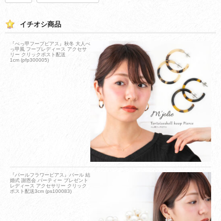
イチオシ商品
『べっ甲フープピアス』秋冬 大人べ
っ甲風 フープレディース アクセサ
リー クリックポスト配送
1cm (pfp300005)
『パールフラワーピアス』パール 結
婚式 謝恩会 パーティー プレゼント
レディース アクセサリー クリック
ポスト配送3cm (ps100083)