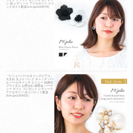
ワイト ブラック モノクロ モノトー
ン 花 レディース アクセサリー クリ
ックポスト配送2cm (ps100079)
『ビジューパールキャッチピアス』
大きめ 大ぶり バック キャッチ パー
ル パールキャッチ ビジュー 結婚式
ブライダル お呼ばれ 謝恩会 パーテ
ィー ギフト プレゼント レディース
アクセサリー ゆうパケット配送
3cm (ps100002)