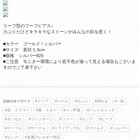
リーフ型のフープピアス♪
小ぶりだけどキラキラなストーンがみんなの目を惹く！
■カラー ゴールド / シルバー
■サイズ 直径:1.3cm
■規格 シルバー925
■ご注意 モニター環境により若干色が違って見える場合もございま
すのでご了承下さい
#クリア
#パール
#大ぶり
#揺れる
#一粒
注目のキーワード
#花・フラワー
#星・スター
#べっ甲風
#バックキャッチ
#タッセル
#ヴィンテージ
#ファー
#ロング
#ビーズ
#マーブル
#サークル
#トライアングル
#ゴールド
#シルバー
#ピンク
#金属アレルギー対応