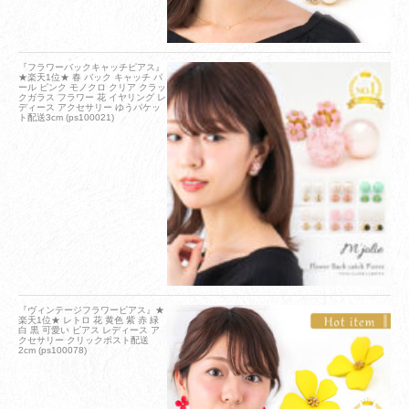
『フラワーバックキャッチピアス』
★楽天1位★ 春 バック キャッチ パ
ール ピンク モノクロ クリア クラッ
クガラス フラワー 花 イヤリング レ
ディース アクセサリー ゆうパケッ
ト配送3cm (ps100021)
『ヴィンテージフラワーピアス』★
楽天1位★ レトロ 花 黄色 紫 赤 緑
白 黒 可愛い ピアス レディース ア
クセサリー クリックポスト配送
2cm (ps100078)