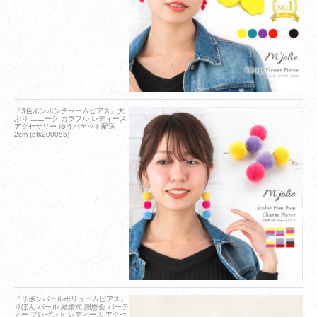
『3色ポンポンチャームピアス』大
ぶり ユニーク カラフル レディース
アクセサリー ゆうパケット配送
2cm (pfk200055)
『リボンパールボリュームピアス』
りぼん パール 結婚式 謝恩会 パーテ
ィー プレゼント レディース アクセ