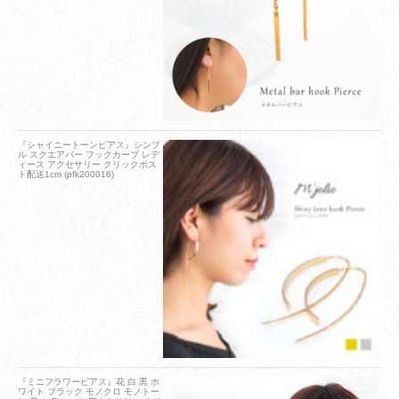
『シャイニートーンピアス』シンプ
ル スクエアバー フックカーブ レデ
ィース アクセサリー クリックポス
ト配送1cm (pfk200016)
『ミニフラワーピアス』花 白 黒 ホ
ワイト ブラック モノクロ モノトー