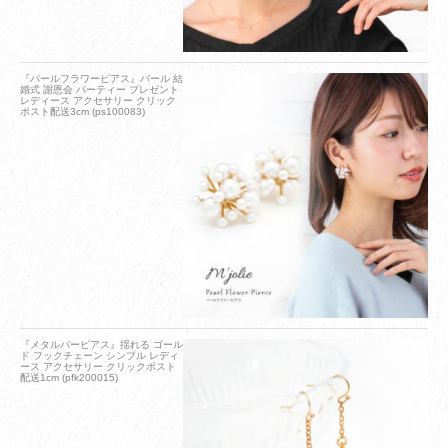
『パールフラワーピアス』パール 結
婚式 謝恩会 パーティー プレゼント
レディース アクセサリー クリック
ポスト配送3cm (ps100083)
『メタルバーピアス』揺れる ゴール
ド フックチェーン シンプル レディ
ース アクセサリー クリックポスト
配送1cm (pfk200015)