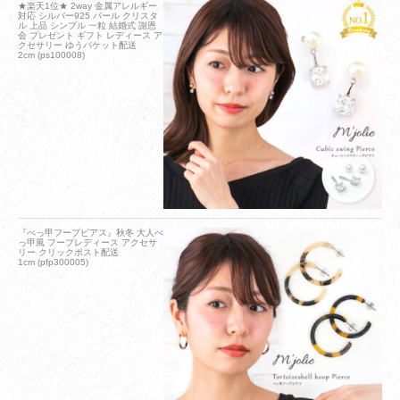
★楽天1位★ 2way 金属アレルギー
対応 シルバー925 パール クリスタ
ル 上品 シンプル 一粒 結婚式 謝恩
会 プレゼント ギフト レディース ア
クセサリー ゆうパケット配送
2cm (ps100008)
『べっ甲フープピアス』秋冬 大人べ
っ甲風 フープレディース アクセサ
リー クリックポスト配送
1cm (pfp300005)