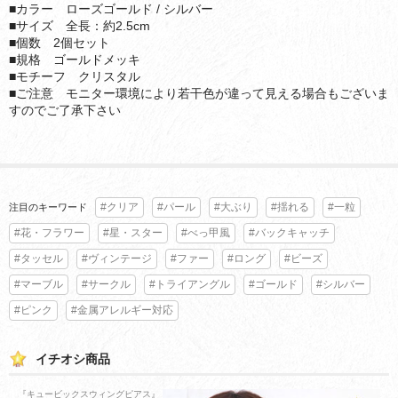
■カラー ローズゴールド / シルバー
■サイズ 全長：約2.5cm
■個数 2個セット
■規格 ゴールドメッキ
■モチーフ クリスタル
■ご注意 モニター環境により若干色が違って見える場合もございま
すのでご了承下さい
#クリア
#パール
#大ぶり
#揺れる
#一粒
注目のキーワード
#花・フラワー
#星・スター
#べっ甲風
#バックキャッチ
#タッセル
#ヴィンテージ
#ファー
#ロング
#ビーズ
#マーブル
#サークル
#トライアングル
#ゴールド
#シルバー
#ピンク
#金属アレルギー対応
イチオシ商品
『キュービックスウィングピアス』