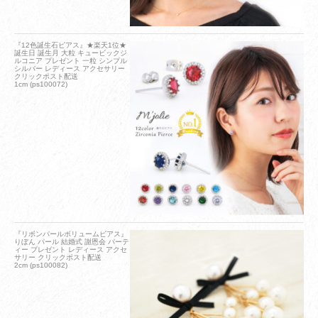
『12色誕生石ピアス』★楽天1位★
誕生日 誕生月 大粒 キュービックジ
ルコニア プレゼント 一粒 シンプル
シルバー レディース アクセサリー
クリックポスト配送
1cm (ps100072)
『リボンパールボリュームピアス』
りぼん パール 結婚式 謝恩会 パーテ
ィー プレゼント レディース アクセ
サリー クリックポスト配送
2cm (ps100082)