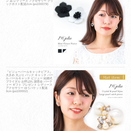
ン 花 レディース アクセサリー クリ
ックポスト配送2cm (ps100079)
『ビジューパールキャッチピアス』
大きめ 大ぶり バック キャッチ パー
ル パールキャッチ ビジュー 結婚式
ブライダル お呼ばれ 謝恩会 パーテ
ィー ギフト プレゼント レディース
アクセサリー ゆうパケット配送
3cm (ps100002)