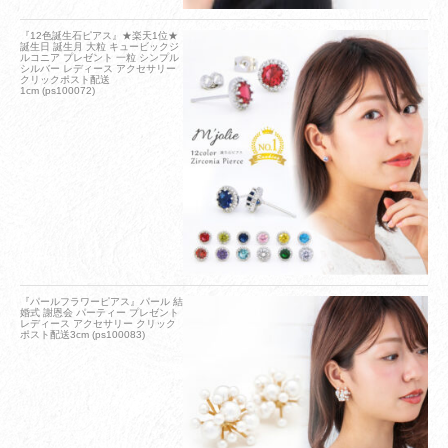
『12色誕生石ピアス』★楽天1位★
誕生日 誕生月 大粒 キュービックジ
ルコニア プレゼント 一粒 シンプル
シルバー レディース アクセサリー
クリックポスト配送
1cm (ps100072)
『パールフラワーピアス』パール 結
婚式 謝恩会 パーティー プレゼント
レディース アクセサリー クリック
ポスト配送3cm (ps100083)