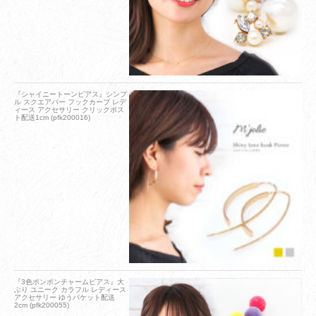
『シャイニートーンピアス』シンプ
ル スクエアバー フックカーブ レデ
ィース アクセサリー クリックポス
ト配送1cm (pfk200016)
『3色ポンポンチャームピアス』大
ぶり ユニーク カラフル レディース
アクセサリー ゆうパケット配送
2cm (pfk200055)