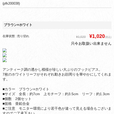
(pfk200038)
ブラウン×ホワイト
¥1,020
在庫状態 : 売り切れ
¥1,020
(税込)
只今お取扱い出来ません
アンティーク調の透かし模様が珍しい大ぶりのフックピアス。
7枚のホワイトリーフがそれぞれ動きお顔周りを華やかにしてくれま
す。
■カラー ブラウン×ホワイト
■サイズ 全長：約7cm 上モチーフ：約3.5cm リーフ：約1.3cm
■個数 2個セット
■規格 亜鉛合金
■ご注意 モニター環境により若干色が違って見える場合もございま
すのでご了承下さい