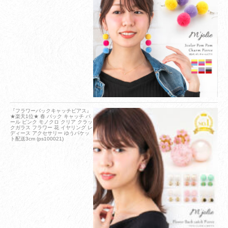
『フラワーバックキャッチピアス』
★楽天1位★ 春 バック キャッチ パ
ール ピンク モノクロ クリア クラッ
クガラス フラワー 花 イヤリング レ
ディース アクセサリー ゆうパケッ
ト配送3cm (ps100021)