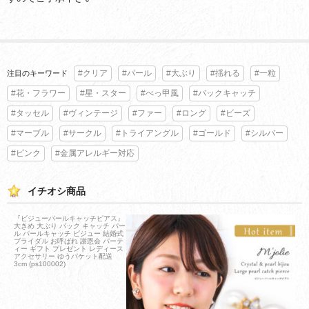
#クリア
#パール
#大ぶり
#揺れる
#一粒
注目のキーワード
#花・フラワー
#星・スター
#べっ甲風
#バックキャッチ
#タッセル
#ヴィンテージ
#ファー
#ロング
#ビーズ
#マーブル
#サークル
#トライアングル
#ゴールド
#シルバー
#ピンク
#金属アレルギー対応
イチオシ商品
『ビジューパールキャッチピアス』
大きめ 大ぶり バック キャッチ パー
ル パールキャッチ ビジュー 結婚式
ブライダル お呼ばれ 謝恩会 パーテ
ィー ギフト プレゼント レディース
アクセサリー ゆうパケット配送
3cm (ps100002)