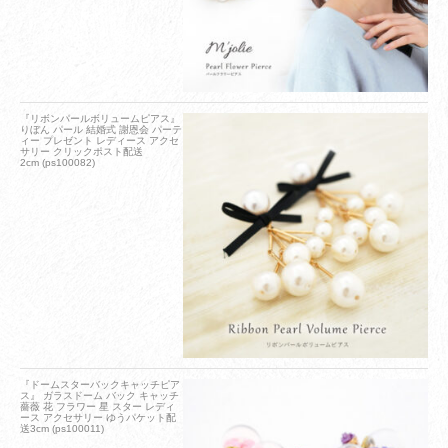
『リボンパールボリュームピアス』
りぼん パール 結婚式 謝恩会 パーテ
ィー プレゼント レディース アクセ
サリー クリックポスト配送
2cm (ps100082)
『ドームスターバックキャッチピア
ス』 ガラスドーム バック キャッチ
薔薇 花 フラワー 星 スター レディ
ース アクセサリー ゆうパケット配
送3cm (ps100011)