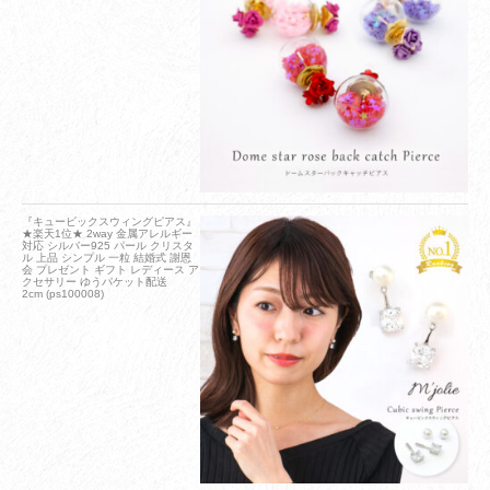
『キュービックスウィングピアス』
★楽天1位★ 2way 金属アレルギー
対応 シルバー925 パール クリスタ
ル 上品 シンプル 一粒 結婚式 謝恩
会 プレゼント ギフト レディース ア
クセサリー ゆうパケット配送
2cm (ps100008)