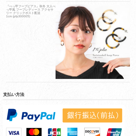
『べっ甲フープピアス』秋冬 大人べ
っ甲風 フープレディース アクセサ
リー クリックポスト配送
1cm (pfp300005)
支払い方法