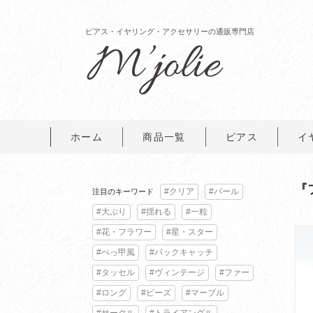
ピアス・イヤリング・アクセサリーの通販専門店
ホーム
商品一覧
ピアス
イ
『
#クリア
#パール
注目のキーワード
#大ぶり
#揺れる
#一粒
#花・フラワー
#星・スター
#べっ甲風
#バックキャッチ
#タッセル
#ヴィンテージ
#ファー
#ロング
#ビーズ
#マーブル
#サークル
#トライアングル