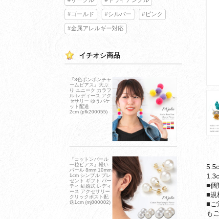
#ゴールド
#シルバー
#ピンク
#金属アレルギー対応
イチオシ商品
『3色ポンポンチャ
ームピアス』大ぶ
り ユニーク カラフ
ル レディース アク
セサリー ゆうパケ
ット配送
2cm (pfk200055)
『コットンパール
一粒ピアス』軽い
5.
パール 8mm 10mm
1.3
1cm シンプル プレ
ゼント ギフト パー
■個
ティ 結婚式 レディ
ース アクセサリー
■
クリックポスト配
送1cm (mj000002)
■
も