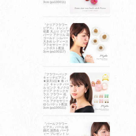
3cm (ps100011)
『クリアフラワー
ピアス』 トレンド
初夏 大ぶり クリア
パーツ アクリル 花
ゴールド シルバー
大きめ レディース
アクセサリー クリ
ックポスト配送
3cm (ps100117)
『フラワーバック
キャッチピアス』
★楽天1位★ 春 バ
ック キャッチ パー
ル ピンク モノクロ
クリア クラックガ
ラス フラワー 花
イヤリング レディ
ース アクセサリー
ゆうパケット配送
3cm (ps100021)
『パールフラワー
ピアス』パール 結
婚式 謝恩会 パーテ
ィー プレゼント レ