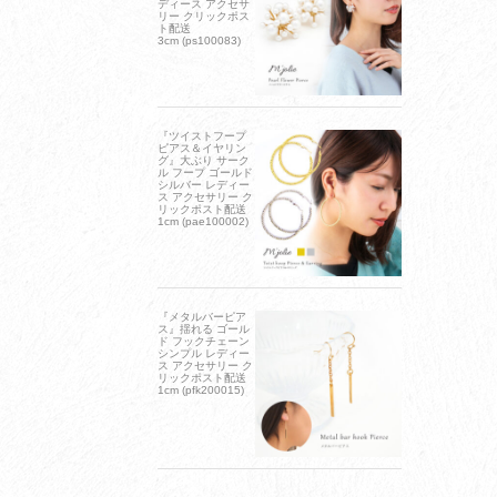
ディース アクセサ
リー クリックポス
ト配送
3cm (ps100083)
『ツイストフープ
ピアス＆イヤリン
グ』大ぶり サーク
ル フープ ゴールド
シルバー レディー
ス アクセサリー ク
リックポスト配送
1cm (pae100002)
『メタルバーピア
ス』揺れる ゴール
ド フックチェーン
シンプル レディー
ス アクセサリー ク
リックポスト配送
1cm (pfk200015)