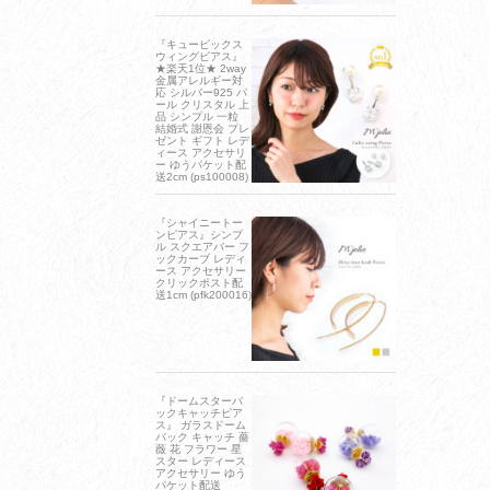
『キュービックス
ウィングピアス』
★楽天1位★ 2way
金属アレルギー対
応 シルバー925 パ
ール クリスタル 上
品 シンプル 一粒
結婚式 謝恩会 プレ
ゼント ギフト レデ
ィース アクセサリ
ー ゆうパケット配
送2cm (ps100008)
『シャイニートー
ンピアス』シンプ
ル スクエアバー フ
ックカーブ レディ
ース アクセサリー
クリックポスト配
送1cm (pfk200016)
『ドームスターバ
ックキャッチピア
ス』 ガラスドーム
バック キャッチ 薔
薇 花 フラワー 星
スター レディース
アクセサリー ゆう
パケット配送