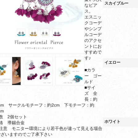
スカイブルー
なピア
ス。
エスニッ
クコーデ
やシンプ
ルコーデ
のアクセ
ントにお
すすめで
す♪
イエロー
■カラ
ー ゴー
ルド
■サイ
ズ 全
長：約
5cm サークルモチーフ：約2cm 下モチーフ：約
cm
数 2個セット
ホワイト
規格 導錫合金
ご注意 モニター環境により若干色が違って見える場合
ございますのでご了承下さい