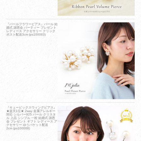
『パールフラワーピアス』パール 結
婚式 謝恩会 パーティー プレゼント
レディース アクセサリー クリック
ポスト配送3cm (ps100083)
『キュービックスウィングピアス』
★楽天1位★ 2way 金属アレルギー
対応 シルバー925 パール クリスタ
ル 上品 シンプル 一粒 結婚式 謝恩
会 プレゼント ギフト レディース ア
クセサリー ゆうパケット配送
2cm (ps100008)