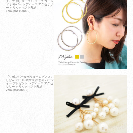
グ』大ぶり サークル フープ ゴール
ド シルバー レディース アクセサリ
ー クリックポスト配送
1cm (pae100002)
『リボンパールボリュームピアス』
りぼん パール 結婚式 謝恩会 パーテ
ィー プレゼント レディース アクセ
サリー クリックポスト配送
2cm (ps100082)