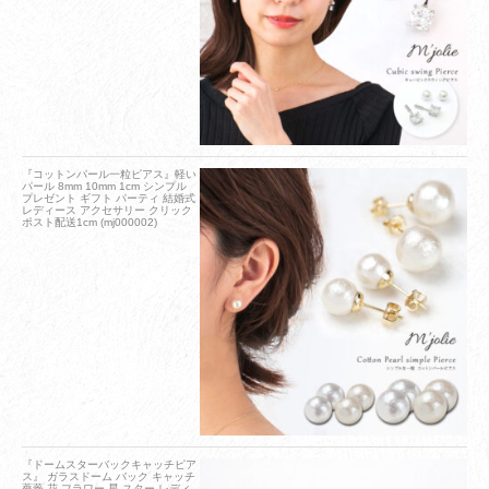
『コットンパール一粒ピアス』軽い
パール 8mm 10mm 1cm シンプル
プレゼント ギフト パーティ 結婚式
レディース アクセサリー クリック
ポスト配送1cm (mj000002)
『ドームスターバックキャッチピア
ス』 ガラスドーム バック キャッチ
薔薇 花 フラワー 星 スター レディ