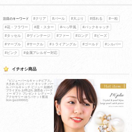
#クリア
#パール
#大ぶり
#揺れる
#一粒
注目のキーワード
#花・フラワー
#星・スター
#べっ甲風
#バックキャッチ
#タッセル
#ヴィンテージ
#ファー
#ロング
#ビーズ
#マーブル
#サークル
#トライアングル
#ゴールド
#シルバー
#ピンク
#金属アレルギー対応
イチオシ商品
『ビジューパールキャッチピアス』
大きめ 大ぶり バック キャッチ パー
ル パールキャッチ ビジュー 結婚式
ブライダル お呼ばれ 謝恩会 パーテ
ィー ギフト プレゼント レディース
アクセサリー ゆうパケット配送
3cm (ps100002)