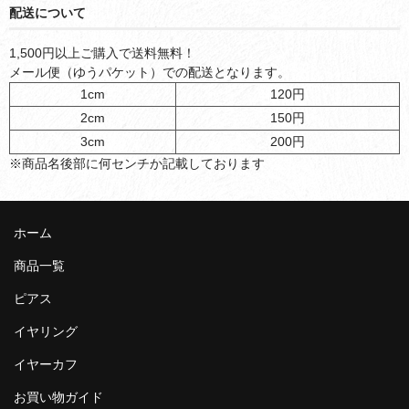
配送について
1,500円以上ご購入で送料無料！
メール便（ゆうパケット）での配送となります。
1cm
120円
2cm
150円
3cm
200円
※商品名後部に何センチか記載しております
ホーム
商品一覧
ピアス
イヤリング
イヤーカフ
お買い物ガイド