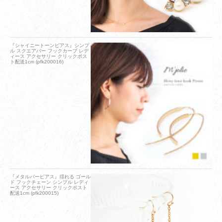
『シャイニートーンピアス』シンプ
ル スクエアバー フックカーブ レデ
ィース アクセサリー クリックポス
ト配送1cm (pfk200016)
『メタルバーピアス』揺れる ゴール
ド フックチェーン シンプル レディ
ース アクセサリー クリックポスト
配送1cm (pfk200015)