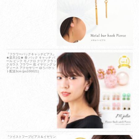
『フラワーバックキャッチピアス』
★楽天1位★ 春 バック キャッチ パ
ール ピンク モノクロ クリア クラッ
クガラス フラワー 花 イヤリング レ
ディース アクセサリー ゆうパケッ
ト配送3cm (ps100021)
『ツイストフープピアス＆イヤリン