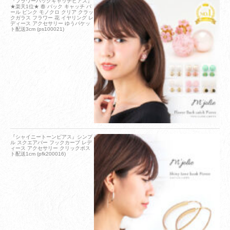
『フラワーバックキャッチピアス』
★楽天1位★ 春 バック キャッチ パ
ール ピンク モノクロ クリア クラッ
クガラス フラワー 花 イヤリング レ
ディース アクセサリー ゆうパケッ
ト配送3cm (ps100021)
『シャイニートーンピアス』シンプ
ル スクエアバー フックカーブ レデ
ィース アクセサリー クリックポス
ト配送1cm (pfk200016)