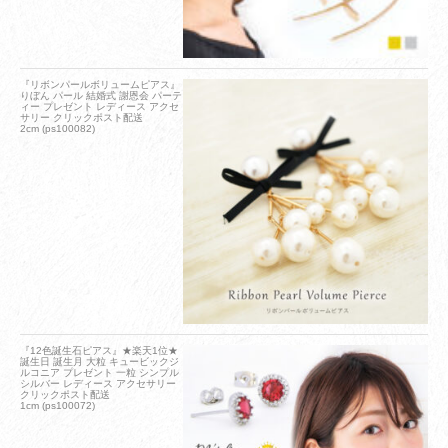
『リボンパールボリュームピアス』
りぼん パール 結婚式 謝恩会 パーテ
ィー プレゼント レディース アクセ
サリー クリックポスト配送
2cm (ps100082)
『12色誕生石ピアス』★楽天1位★
誕生日 誕生月 大粒 キュービックジ
ルコニア プレゼント 一粒 シンプル
シルバー レディース アクセサリー
クリックポスト配送
1cm (ps100072)