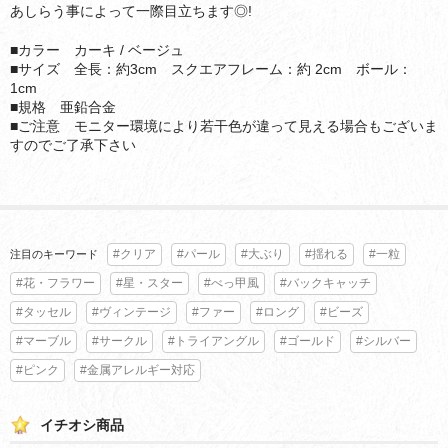
あしらう事によって一際目立ちます◎!
■カラー カーキ / ベージュ
■サイズ 全長：約3cm スクエアフレーム：約 2cm ボール：
1cm
■規格 亜鉛合金
■ご注意 モニター環境により若干色が違って見える場合もございま
すのでご了承下さい
#クリア
#パール
#大ぶり
#揺れる
#一粒
注目のキーワード
#花・フラワー
#星・スター
#べっ甲風
#バックキャッチ
#タッセル
#ヴィンテージ
#ファー
#ロング
#ビーズ
#マーブル
#サークル
#トライアングル
#ゴールド
#シルバー
#ピンク
#金属アレルギー対応
イチオシ商品