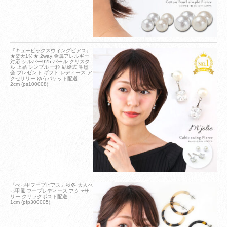
『キュービックスウィングピアス』
★楽天1位★ 2way 金属アレルギー
対応 シルバー925 パール クリスタ
ル 上品 シンプル 一粒 結婚式 謝恩
会 プレゼント ギフト レディース ア
クセサリー ゆうパケット配送
2cm (ps100008)
『べっ甲フープピアス』秋冬 大人べ
っ甲風 フープレディース アクセサ
リー クリックポスト配送
1cm (pfp300005)