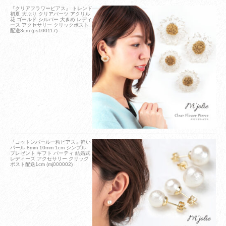
『クリアフラワーピアス』 トレンド
初夏 大ぶり クリアパーツ アクリル
花 ゴールド シルバー 大きめ レディ
ース アクセサリー クリックポスト
配送3cm (ps100117)
『コットンパール一粒ピアス』軽い
パール 8mm 10mm 1cm シンプル
プレゼント ギフト パーティ 結婚式
レディース アクセサリー クリック
ポスト配送1cm (mj000002)