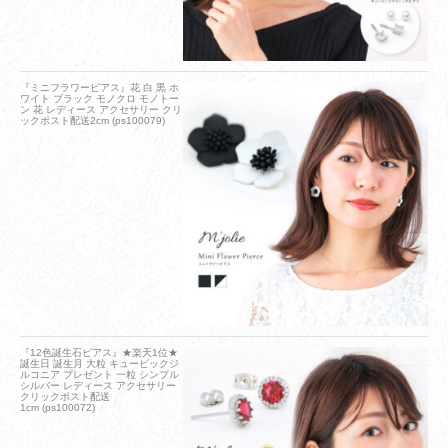
『ミニフラワーピアス』花 白 黒 ホ
ワイト ブラック モノクロ モノトー
ン 花 レディース アクセサリー クリ
ックポスト配送2cm (ps100079)
『12色誕生石ピアス』★楽天1位★
誕生日 誕生月 大粒 キュービックジ
ルコニア プレゼント 一粒 シンプル
シルバー レディース アクセサリー
クリックポスト配送
1cm (ps100072)