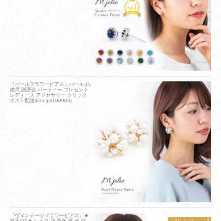
『パールフラワーピアス』パール 結
婚式 謝恩会 パーティー プレゼント
レディース アクセサリー クリック
ポスト配送3cm (ps100083)
『ヴィンテージフラワーピアス』★
楽天1位★ レトロ 花 黄色 紫 赤 緑