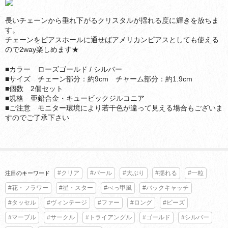
長いチェーンから垂れ下がるクリスタルが揺れる度に輝きを放ちま
す。
チェーンをピアスホールに通せばアメリカンピアスとしても使える
ので2way楽しめます★
■カラー ローズゴールド / シルバー
■サイズ チェーン部分：約9cm チャーム部分：約1.9cm
■個数 2個セット
■規格 亜鉛合金・キュービックジルコニア
■ご注意 モニター環境により若干色が違って見える場合もございま
すのでご了承下さい
#クリア
#パール
#大ぶり
#揺れる
#一粒
注目のキーワード
#花・フラワー
#星・スター
#べっ甲風
#バックキャッチ
#タッセル
#ヴィンテージ
#ファー
#ロング
#ビーズ
#マーブル
#サークル
#トライアングル
#ゴールド
#シルバー