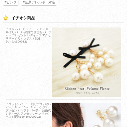
#ピンク
#金属アレルギー対応
イチオシ商品
『リボンパールボリュームピアス』
りぼん パール 結婚式 謝恩会 パーテ
ィー プレゼント レディース アクセ
サリー クリックポスト配送
2cm (ps100082)
『コットンパール一粒ピアス』軽い
パール 8mm 10mm 1cm シンプル
プレゼント ギフト パーティ 結婚式
レディース アクセサリー クリック
ポスト配送1cm (mj000002)