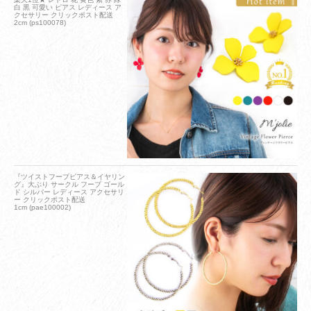
白 黒 可愛い ピアス レディース ア
クセサリー クリックポスト配送
2cm (ps100078)
『ツイストフープピアス＆イヤリン
グ』大ぶり サークル フープ ゴール
ド シルバー レディース アクセサリ
ー クリックポスト配送
1cm (pae100002)