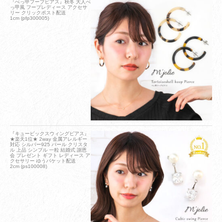
『べっ甲フープピアス』秋冬 大人べ
っ甲風 フープレディース アクセサ
リー クリックポスト配送
1cm (pfp300005)
『キュービックスウィングピアス』
★楽天1位★ 2way 金属アレルギー
対応 シルバー925 パール クリスタ
ル 上品 シンプル 一粒 結婚式 謝恩
会 プレゼント ギフト レディース ア
クセサリー ゆうパケット配送
2cm (ps100008)