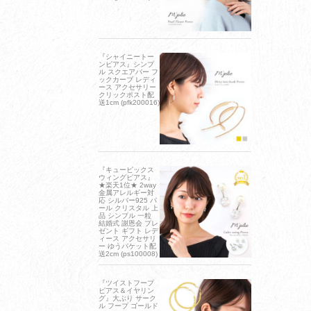
『シャイニートー
ンピアス』シンプ
ル スクエアバー フ
ックカーブ レディ
ース アクセサリー
クリックポスト配
送1cm (pfk200016)
『キュービックス
ウィングピアス』
★楽天1位★ 2way
金属アレルギー対
応 シルバー925 パ
ール クリスタル 上
品 シンプル 一粒
結婚式 謝恩会 プレ
ゼント ギフト レデ
ィース アクセサリ
ー ゆうパケット配
送2cm (ps100008)
『ツイストフープ
ピアス＆イヤリン
グ』大ぶり サーク
ル フープ ゴールド