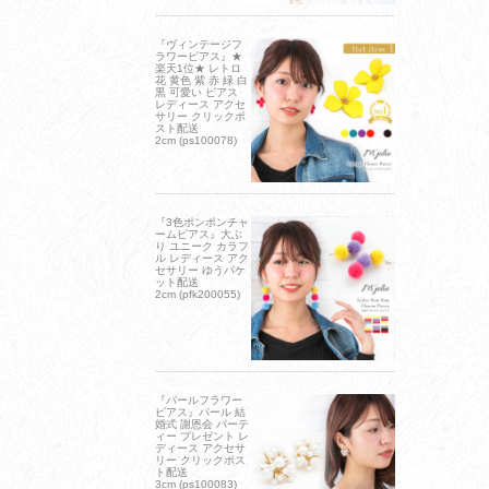
『ヴィンテージフ
ラワーピアス』★
楽天1位★ レトロ
花 黄色 紫 赤 緑 白
黒 可愛い ピアス
レディース アクセ
サリー クリックポ
スト配送
2cm (ps100078)
『3色ポンポンチャ
ームピアス』大ぶ
り ユニーク カラフ
ル レディース アク
セサリー ゆうパケ
ット配送
2cm (pfk200055)
『パールフラワー
ピアス』パール 結
婚式 謝恩会 パーテ
ィー プレゼント レ
ディース アクセサ
リー クリックポス
ト配送
3cm (ps100083)