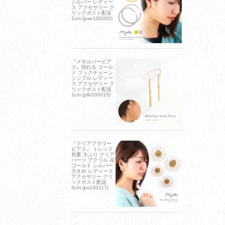
シルバー レディー
ス アクセサリー ク
リックポスト配送
1cm (pae100002)
『メタルバーピア
ス』揺れる ゴール
ド フックチェーン
シンプル レディー
ス アクセサリー ク
リックポスト配送
1cm (pfk200015)
『クリアフラワー
ピアス』 トレンド
初夏 大ぶり クリア
パーツ アクリル 花
ゴールド シルバー
大きめ レディース
アクセサリー クリ
ックポスト配送
3cm (ps100117)