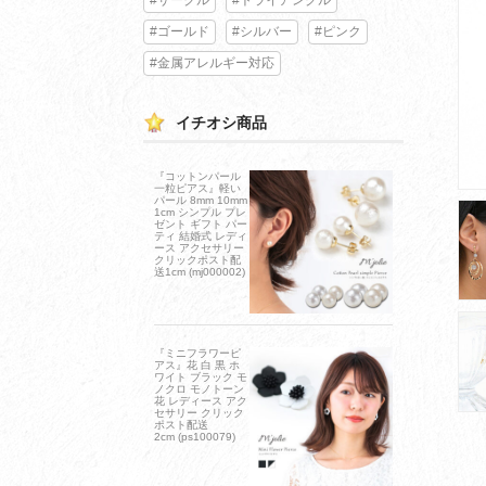
#ゴールド
#シルバー
#ピンク
#金属アレルギー対応
イチオシ商品
『コットンパール
一粒ピアス』軽い
パール 8mm 10mm
1cm シンプル プレ
ゼント ギフト パー
ティ 結婚式 レディ
ース アクセサリー
クリックポスト配
送1cm (mj000002)
『ミニフラワーピ
アス』花 白 黒 ホ
ワイト ブラック モ
ノクロ モノトーン
花 レディース アク
セサリー クリック
ポスト配送
2cm (ps100079)