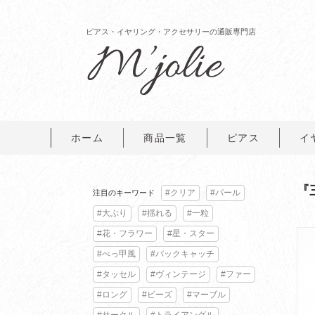
ピアス・イヤリング・アクセサリーの通販専門店
ホーム
商品一覧
ピアス
イ
『
#クリア
#パール
注目のキーワード
#大ぶり
#揺れる
#一粒
#花・フラワー
#星・スター
#べっ甲風
#バックキャッチ
#タッセル
#ヴィンテージ
#ファー
#ロング
#ビーズ
#マーブル
#サークル
#トライアングル