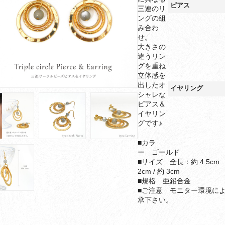
ピアス
三連のリ
ングの組
み合わ
せ。
大きさの
違うリン
グを重ね
立体感を
出したオ
イヤリング
シャレな
ピアス＆
イヤリン
グです♪
■カラ
ー ゴールド
■サイズ 全長：約 4.5cm ビ
2cm / 約 3cm
■規格 亜鉛合金
■ご注意 モニター環境に
承下さい。