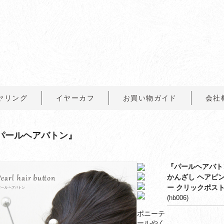
ヤリング
イヤーカフ
お買い物ガイド
会社
パールヘアバトン』
『パールヘアバト
かんざし ヘアピン
ー クリックポスト
(hb006)
ポニーテ
ールやく