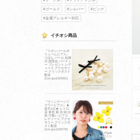
#ゴールド
#シルバー
#ピンク
#金属アレルギー対応
イチオシ商品
『リボンパールボ
リュームピアス』
りぼん パール 結婚
式 謝恩会 パーティ
ー プレゼント レデ
ィース アクセサリ
ー クリックポスト
配送
2cm (ps100082)
『ヴィンテージフ
ラワーピアス』★
楽天1位★ レトロ
花 黄色 紫 赤 緑 白
黒 可愛い ピアス
レディース アクセ
サリー クリックポ
スト配送
2cm (ps100078)