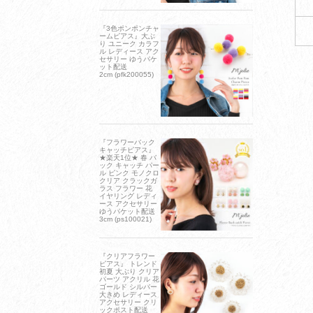
『3色ポンポンチャ
ームピアス』大ぶ
り ユニーク カラフ
ル レディース アク
セサリー ゆうパケ
ット配送
2cm (pfk200055)
『フラワーバック
キャッチピアス』
★楽天1位★ 春 バ
ック キャッチ パー
ル ピンク モノクロ
クリア クラックガ
ラス フラワー 花
イヤリング レディ
ース アクセサリー
ゆうパケット配送
3cm (ps100021)
『クリアフラワー
ピアス』 トレンド
初夏 大ぶり クリア
パーツ アクリル 花
ゴールド シルバー
大きめ レディース
アクセサリー クリ
ックポスト配送