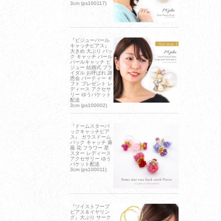
3cm (ps100117)
『ビジューパール
キャッチピアス』
大きめ 大ぶり バッ
ク キャッチ パール
パールキャッチ ビ
ジュー 結婚式 ブラ
イダル お呼ばれ 謝
恩会 パーティー ギ
フト プレゼント レ
ディース アクセサ
リー ゆうパケット
配送
3cm (ps100002)
『ドームスターバ
ックキャッチピア
ス』 ガラスドーム
バック キャッチ 薔
薇 花 フラワー 星
スター レディース
アクセサリー ゆう
パケット配送
3cm (ps100011)
『ツイストフープ
ピアス＆イヤリン
グ』大ぶり サーク