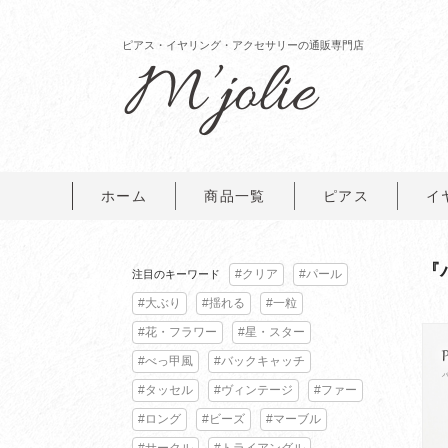
ピアス・イヤリング・アクセサリーの通販専門店
ホーム
商品一覧
ピアス
イ
『
#クリア
#パール
注目のキーワード
#大ぶり
#揺れる
#一粒
#花・フラワー
#星・スター
#べっ甲風
#バックキャッチ
#タッセル
#ヴィンテージ
#ファー
#ロング
#ビーズ
#マーブル
#サークル
#トライアングル