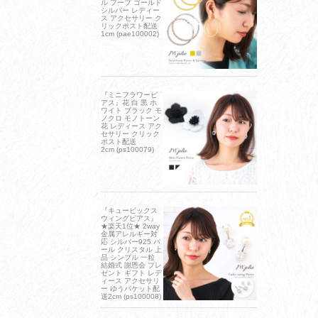
ル フープ ゴールド
シルバー レディー
ス アクセサリー ク
リックポスト配送
1cm (pae100002)
『ミニフラワーピ
アス』花 白 黒 ホ
ワイト ブラック モ
ノクロ モノトーン
花 レディース アク
セサリー クリック
ポスト配送
2cm (ps100079)
『キュービックス
ウィングピアス』
★楽天1位★ 2way
金属アレルギー対
応 シルバー925 パ
ール クリスタル 上
品 シンプル 一粒
結婚式 謝恩会 プレ
ゼント ギフト レデ
ィース アクセサリ
ー ゆうパケット配
送2cm (ps100008)