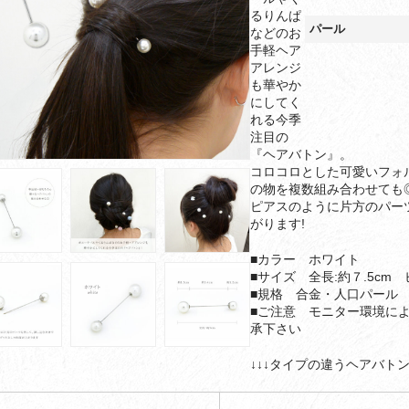
るりんぱ
パール
などのお
手軽ヘア
アレンジ
も華やか
にしてく
れる今季
注目の
『ヘアバトン』。
コロコロとした可愛いフォ
の物を複数組み合わせても
ピアスのように片方のパー
がります!
■カラー ホワイト
■サイズ 全長:約７.5cm ピ
■規格 合金・人口パール
■ご注意 モニター環境に
承下さい
↓↓↓タイプの違うヘアバトン