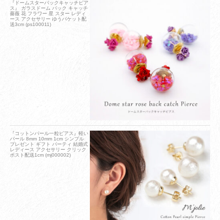
『ドームスターバックキャッチピア
ス』 ガラスドーム バック キャッチ
薔薇 花 フラワー 星 スター レディ
ース アクセサリー ゆうパケット配
送3cm (ps100011)
『コットンパール一粒ピアス』軽い
パール 8mm 10mm 1cm シンプル
プレゼント ギフト パーティ 結婚式
レディース アクセサリー クリック
ポスト配送1cm (mj000002)