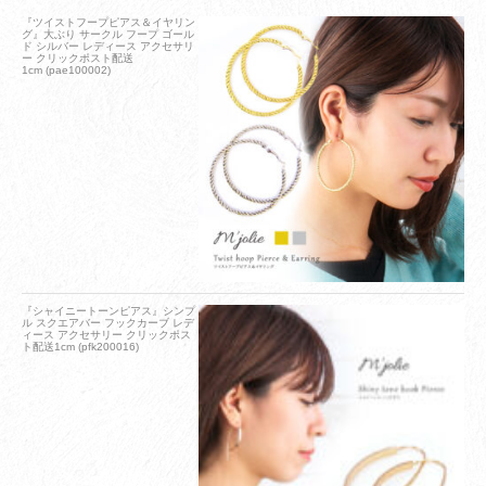
『ツイストフープピアス＆イヤリン
グ』大ぶり サークル フープ ゴール
ド シルバー レディース アクセサリ
ー クリックポスト配送
1cm (pae100002)
『シャイニートーンピアス』シンプ
ル スクエアバー フックカーブ レデ
ィース アクセサリー クリックポス
ト配送1cm (pfk200016)