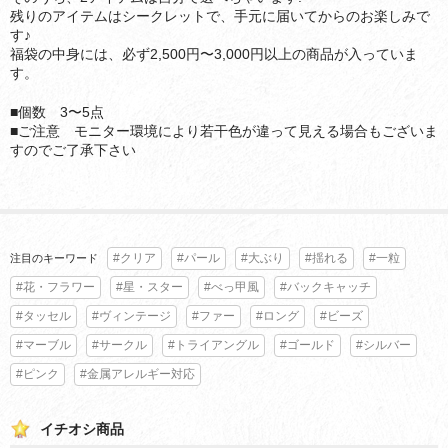
残りのアイテムはシークレットで、手元に届いてからのお楽しみで
す♪
福袋の中身には、必ず2,500円〜3,000円以上の商品が入っていま
す。
■個数 3〜5点
■ご注意 モニター環境により若干色が違って見える場合もございま
すのでご了承下さい
#クリア
#パール
#大ぶり
#揺れる
#一粒
注目のキーワード
#花・フラワー
#星・スター
#べっ甲風
#バックキャッチ
#タッセル
#ヴィンテージ
#ファー
#ロング
#ビーズ
#マーブル
#サークル
#トライアングル
#ゴールド
#シルバー
#ピンク
#金属アレルギー対応
イチオシ商品