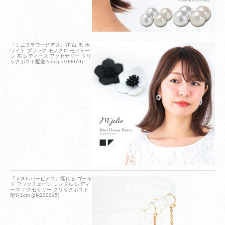
『ミニフラワーピアス』花 白 黒 ホ
ワイト ブラック モノクロ モノトー
ン 花 レディース アクセサリー クリ
ックポスト配送2cm (ps100079)
『メタルバーピアス』揺れる ゴール
ド フックチェーン シンプル レディ
ース アクセサリー クリックポスト
配送1cm (pfk200015)