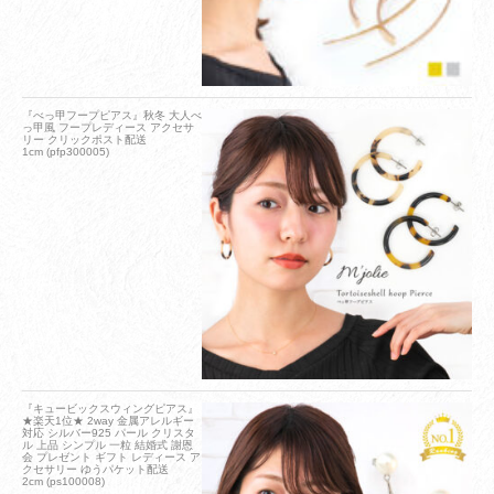
『べっ甲フープピアス』秋冬 大人べ
っ甲風 フープレディース アクセサ
リー クリックポスト配送
1cm (pfp300005)
『キュービックスウィングピアス』
★楽天1位★ 2way 金属アレルギー
対応 シルバー925 パール クリスタ
ル 上品 シンプル 一粒 結婚式 謝恩
会 プレゼント ギフト レディース ア
クセサリー ゆうパケット配送
2cm (ps100008)