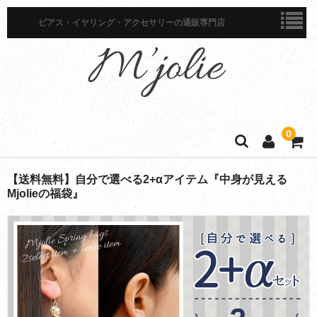
ピアス・イヤリング・アクセサリーの通販専門店
0
ホーム
【送料無料】自分で選べる2+αアイテム『中身が見える
Mjolieの福袋』
商品一覧
ピアス
イヤリング
イヤーカフ