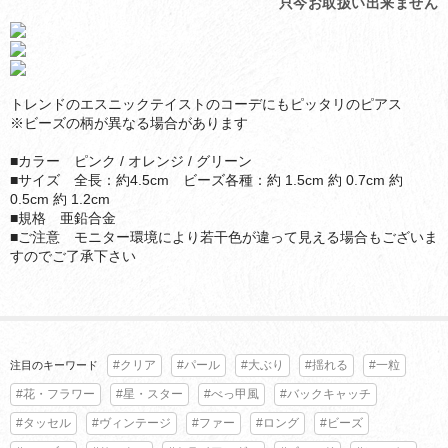
只今お取扱い出来ません
トレンドのエスニックテイストのコーデにもピッタリのピアス
※ビーズの柄が異なる場合があります
■カラー ピンク / オレンジ / グリーン
■サイズ 全長：約4.5cm ビーズ各種：約 1.5cm 約 0.7cm 約
0.5cm 約 1.2cm
■規格 亜鉛合金
■ご注意 モニター環境により若干色が違って見える場合もございま
すのでご了承下さい
#クリア
#パール
#大ぶり
#揺れる
#一粒
注目のキーワード
#花・フラワー
#星・スター
#べっ甲風
#バックキャッチ
#タッセル
#ヴィンテージ
#ファー
#ロング
#ビーズ