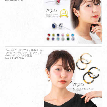
『べっ甲フープピアス』秋冬 大人べ
っ甲風 フープレディース アクセサ
リー クリックポスト配送
1cm (pfp300005)