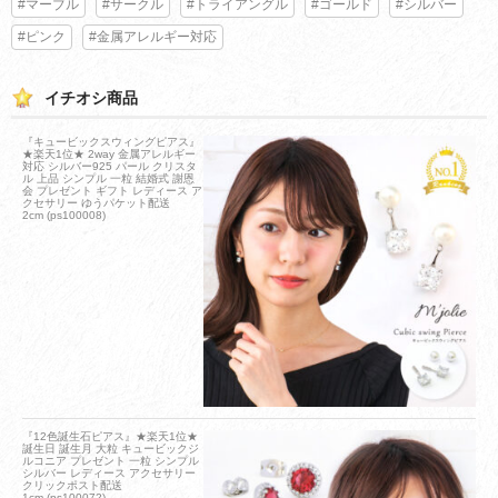
#マーブル
#サークル
#トライアングル
#ゴールド
#シルバー
#ピンク
#金属アレルギー対応
イチオシ商品
『キュービックスウィングピアス』
★楽天1位★ 2way 金属アレルギー
対応 シルバー925 パール クリスタ
ル 上品 シンプル 一粒 結婚式 謝恩
会 プレゼント ギフト レディース ア
クセサリー ゆうパケット配送
2cm (ps100008)
『12色誕生石ピアス』★楽天1位★
誕生日 誕生月 大粒 キュービックジ
ルコニア プレゼント 一粒 シンプル
シルバー レディース アクセサリー
クリックポスト配送
1cm (ps100072)