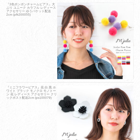
『3色ポンポンチャームピアス』大
ぶり ユニーク カラフル レディース
アクセサリー ゆうパケット配送
2cm (pfk200055)
『ミニフラワーピアス』花 白 黒 ホ
ワイト ブラック モノクロ モノトー
ン 花 レディース アクセサリー クリ
ックポスト配送2cm (ps100079)