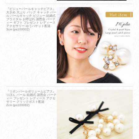
『ビジューパールキャッチピアス』
大きめ 大ぶり バック キャッチ パー
ル パールキャッチ ビジュー 結婚式
ブライダル お呼ばれ 謝恩会 パーテ
ィー ギフト プレゼント レディース
アクセサリー ゆうパケット配送
3cm (ps100002)
『リボンパールボリュームピアス』
りぼん パール 結婚式 謝恩会 パーテ
ィー プレゼント レディース アクセ
サリー クリックポスト配送
2cm (ps100082)