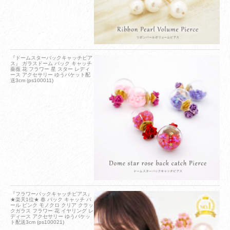
『ドームスターバックキャッチピア
ス』 ガラスドーム バック キャッチ
薔薇 花 フラワー 星 スター レディ
ース アクセサリー ゆうパケット配
送3cm (ps100011)
『フラワーバックキャッチピアス』
★楽天1位★ 春 バック キャッチ パ
ール ピンク モノクロ クリア クラッ
クガラス フラワー 花 イヤリング レ
ディース アクセサリー ゆうパケッ
ト配送3cm (ps100021)