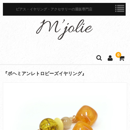
ピアス・イヤリング・アクセサリーの通販専門店
0
ホーム
『ボヘミアンレトロビーズイヤリング』
商品一覧
ピアス
イヤリング
イヤーカフ