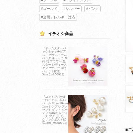
#ゴールド
#シルバー
#ピンク
#金属アレルギー対応
イチオシ商品
『ドームスターバ
ックキャッチピア
ス』 ガラスドーム
バック キャッチ 薔
薇 花 フラワー 星
スター レディース
アクセサリー ゆう
パケット配送
3cm (ps100011)
『コットンパール
一粒ピアス』軽い
パール 8mm 10mm
1cm シンプル プレ
ゼント ギフト パー
ティ 結婚式 レディ
ース アクセサリー
クリックポスト配
送1cm (mj000002)
■