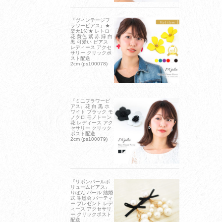
『ヴィンテージフ
ラワーピアス』★
楽天1位★ レトロ
花 黄色 紫 赤 緑 白
黒 可愛い ピアス
レディース アクセ
サリー クリックポ
スト配送
2cm (ps100078)
『ミニフラワーピ
アス』花 白 黒 ホ
ワイト ブラック モ
ノクロ モノトーン
花 レディース アク
セサリー クリック
ポスト配送
2cm (ps100079)
『リボンパールボ
リュームピアス』
りぼん パール 結婚
式 謝恩会 パーティ
ー プレゼント レデ
ィース アクセサリ
ー クリックポスト
配送