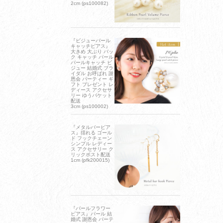
2cm (ps100082)
『ビジューパール
キャッチピアス』
大きめ 大ぶり バッ
ク キャッチ パール
パールキャッチ ビ
ジュー 結婚式 ブラ
イダル お呼ばれ 謝
恩会 パーティー ギ
フト プレゼント レ
ディース アクセサ
リー ゆうパケット
配送
3cm (ps100002)
『メタルバーピア
ス』揺れる ゴール
ド フックチェーン
シンプル レディー
ス アクセサリー ク
リックポスト配送
1cm (pfk200015)
『パールフラワー
ピアス』パール 結
婚式 謝恩会 パーテ