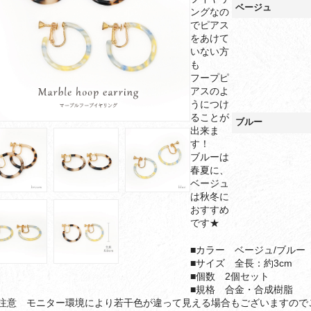
ベージュ
ングなの
でピアス
をあけて
いない方
も
フープピ
アスのよ
うにつけ
ることが
ブルー
出来ま
す！
ブルーは
春夏に、
ベージュ
は秋冬に
おすすめ
です★
■カラー ベージュ/ブルー
■サイズ 全長：約3cm
■個数 2個セット
■規格 合金・合成樹脂
ご注意 モニター環境により若干色が違って見える場合もございますので