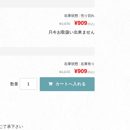
在庫状態 : 売り切れ
¥909
¥1,070
(税込)
只今お取扱い出来ません
在庫状態 : 在庫有り
¥909
¥1,070
(税込)
数量
ご了承下さい