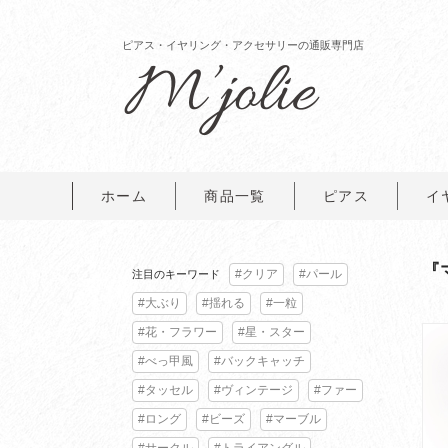
ピアス・イヤリング・アクセサリーの通販専門店
ホーム
商品一覧
ピアス
イ
『
#クリア
#パール
注目のキーワード
#大ぶり
#揺れる
#一粒
#花・フラワー
#星・スター
#べっ甲風
#バックキャッチ
#タッセル
#ヴィンテージ
#ファー
#ロング
#ビーズ
#マーブル
#サークル
#トライアングル