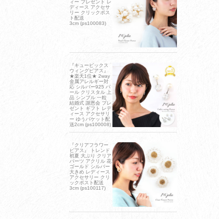
ィー プレゼント レ
ディース アクセサ
リー クリックポス
ト配送
3cm (ps100083)
『キュービックス
ウィングピアス』
★楽天1位★ 2way
金属アレルギー対
応 シルバー925 パ
ール クリスタル 上
品 シンプル 一粒
結婚式 謝恩会 プレ
ゼント ギフト レデ
ィース アクセサリ
ー ゆうパケット配
送2cm (ps100008)
『クリアフラワー
ピアス』 トレンド
初夏 大ぶり クリア
パーツ アクリル 花
ゴールド シルバー
大きめ レディース
アクセサリー クリ
ックポスト配送
3cm (ps100117)