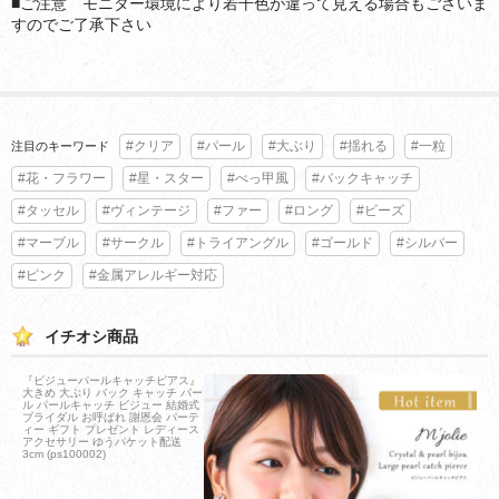
■ご注意 モニター環境により若干色が違って見える場合もございま
すのでご了承下さい
#クリア
#パール
#大ぶり
#揺れる
#一粒
注目のキーワード
#花・フラワー
#星・スター
#べっ甲風
#バックキャッチ
#タッセル
#ヴィンテージ
#ファー
#ロング
#ビーズ
#マーブル
#サークル
#トライアングル
#ゴールド
#シルバー
#ピンク
#金属アレルギー対応
イチオシ商品
『ビジューパールキャッチピアス』
大きめ 大ぶり バック キャッチ パー
ル パールキャッチ ビジュー 結婚式
ブライダル お呼ばれ 謝恩会 パーテ
ィー ギフト プレゼント レディース
アクセサリー ゆうパケット配送
3cm (ps100002)