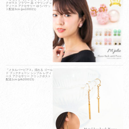
クガラス フラワー 花 イヤリング レ
ディース アクセサリー ゆうパケッ
ト配送3cm (ps100021)
『メタルバーピアス』揺れる ゴール
ド フックチェーン シンプル レディ
ース アクセサリー クリックポスト
配送1cm (pfk200015)