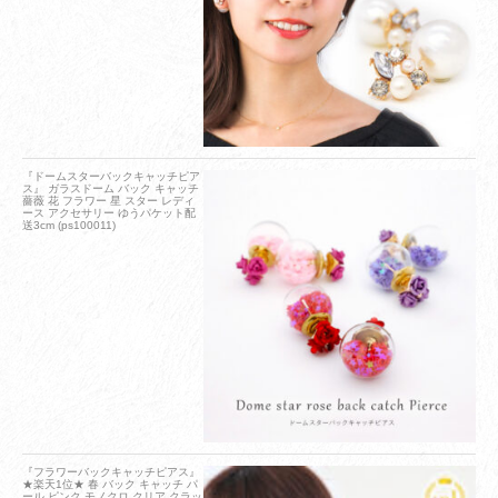
『ドームスターバックキャッチピア
ス』 ガラスドーム バック キャッチ
薔薇 花 フラワー 星 スター レディ
ース アクセサリー ゆうパケット配
送3cm (ps100011)
『フラワーバックキャッチピアス』
★楽天1位★ 春 バック キャッチ パ
ール ピンク モノクロ クリア クラッ