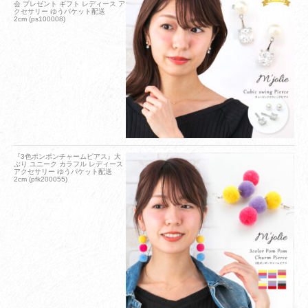
会 プレゼント ギフト レディース ア
クセサリー ゆうパケット配送
2cm (ps100008)
『3色ポンポンチャームピアス』大
ぶり ユニーク カラフル レディース
アクセサリー ゆうパケット配送
2cm (pfk200055)