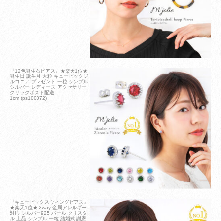
『12色誕生石ピアス』★楽天1位★
誕生日 誕生月 大粒 キュービックジ
ルコニア プレゼント 一粒 シンプル
シルバー レディース アクセサリー
クリックポスト配送
1cm (ps100072)
『キュービックスウィングピアス』
★楽天1位★ 2way 金属アレルギー
対応 シルバー925 パール クリスタ
ル 上品 シンプル 一粒 結婚式 謝恩