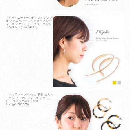
『シャイニートーンピアス』シンプ
ル スクエアバー フックカーブ レデ
ィース アクセサリー クリックポス
ト配送1cm (pfk200016)
『べっ甲フープピアス』秋冬 大人べ
っ甲風 フープレディース アクセサ
リー クリックポスト配送
1cm (pfp300005)