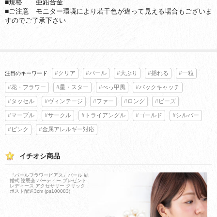
■規格 亜鉛合金
■ご注意 モニター環境により若干色が違って見える場合もございま
すのでご了承下さい
#クリア
#パール
#大ぶり
#揺れる
#一粒
注目のキーワード
#花・フラワー
#星・スター
#べっ甲風
#バックキャッチ
#タッセル
#ヴィンテージ
#ファー
#ロング
#ビーズ
#マーブル
#サークル
#トライアングル
#ゴールド
#シルバー
#ピンク
#金属アレルギー対応
イチオシ商品
『パールフラワーピアス』パール 結
婚式 謝恩会 パーティー プレゼント
レディース アクセサリー クリック
ポスト配送3cm (ps100083)