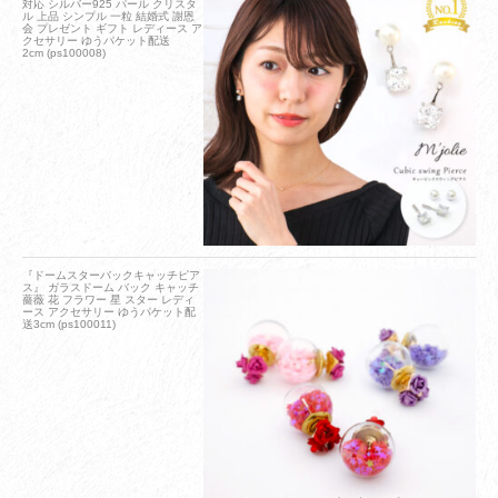
対応 シルバー925 パール クリスタ
ル 上品 シンプル 一粒 結婚式 謝恩
会 プレゼント ギフト レディース ア
クセサリー ゆうパケット配送
2cm (ps100008)
『ドームスターバックキャッチピア
ス』 ガラスドーム バック キャッチ
薔薇 花 フラワー 星 スター レディ
ース アクセサリー ゆうパケット配
送3cm (ps100011)