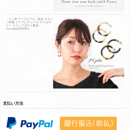
『べっ甲フープピアス』秋冬 大人べ
っ甲風 フープレディース アクセサ
リー クリックポスト配送
1cm (pfp300005)
支払い方法