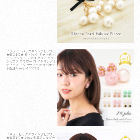
『フラワーバックキャッチピアス』
★楽天1位★ 春 バック キャッチ パ
ール ピンク モノクロ クリア クラッ
クガラス フラワー 花 イヤリング レ
ディース アクセサリー ゆうパケッ
ト配送3cm (ps100021)
『キュービックスウィングピアス』
★楽天1位★ 2way 金属アレルギー