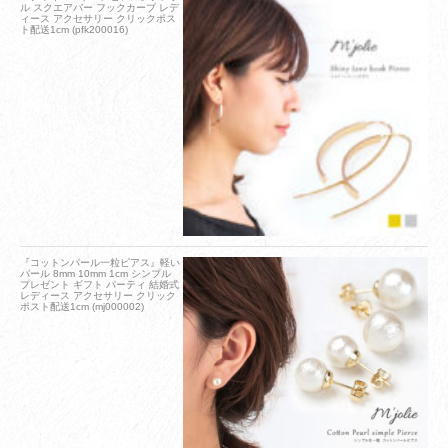
ル スクエアバー フックカーブ レデ
ィース アクセサリー クリックポス
ト配送1cm (pfk200016)
『コットンパール一粒ピアス』軽い
パール 8mm 10mm 1cm シンプル
プレゼント ギフト パーティ 結婚式
レディース アクセサリー クリック
ポスト配送1cm (mj000002)