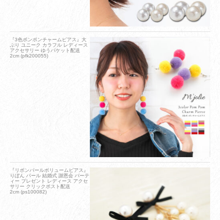
『3色ポンポンチャームピアス』大
ぶり ユニーク カラフル レディース
アクセサリー ゆうパケット配送
2cm (pfk200055)
『リボンパールボリュームピアス』
りぼん パール 結婚式 謝恩会 パーテ
ィー プレゼント レディース アクセ
サリー クリックポスト配送
2cm (ps100082)