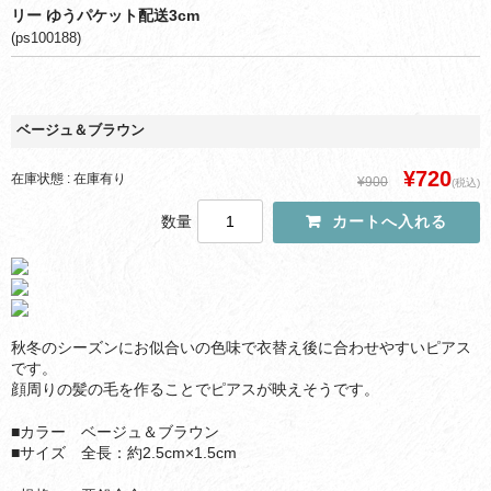
リー ゆうパケット配送3cm
(ps100188)
ベージュ＆ブラウン
¥720
在庫状態 : 在庫有り
¥900
(税込)
数量
秋冬のシーズンにお似合いの色味で衣替え後に合わせやすいピアス
です。
顔周りの髪の毛を作ることでピアスが映えそうです。
■カラー ベージュ＆ブラウン
■サイズ 全長：約2.5cm×1.5cm